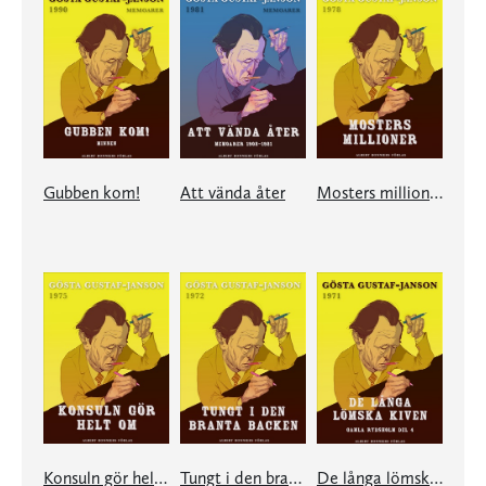
Gubben kom!
Att vända åter
Mosters millioner
Konsuln gör helt om
Tungt i den branta backen
De långa lömska kiven