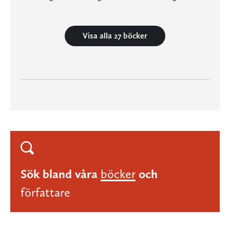
Visa alla 27 böcker
Sök bland våra
böcker
och
författare