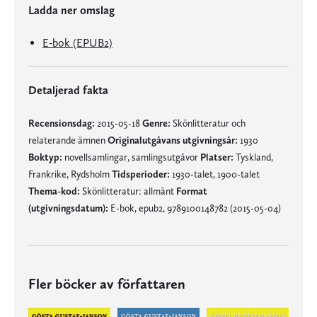
Ladda ner omslag
E-bok (EPUB2)
Detaljerad fakta
Recensionsdag:
2015-05-18
Genre:
Skönlitteratur och
relaterande ämnen
Originalutgåvans utgivningsår:
1930
Boktyp:
novellsamlingar, samlingsutgåvor
Platser:
Tyskland,
Frankrike, Rydsholm
Tidsperioder:
1930-talet, 1900-talet
Thema-kod:
Skönlitteratur: allmänt
Format
(utgivningsdatum):
E-bok, epub2, 9789100148782 (2015-05-04)
Fler böcker av författaren