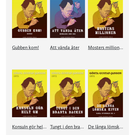
Gubben kom!
Att vända åter
Mosters millioner
Konsuln gör helt om
Tungt i den branta backen
De långa lömska kiven