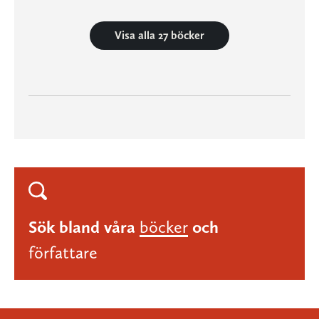
Visa alla 27 böcker
Sök bland våra
böcker
och
författare