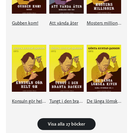
Gubben kom!
Att vända åter
Mosters millioner
Konsuln gör helt om
Tungt i den branta backen
De långa lömska kiven
Visa alla 27 böcker