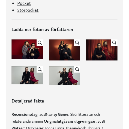
Pocket
Storpocket
Ladda ner foton av författaren
Detaljerad fakta
Recensionsdag:
2018-10-19
Genre:
Skönlitteratur och
relaterande ämnen
Originalutgåvans utgivningsår:
2018
Platser:
Oslo
Serie:
Joona Linna
Thema-kod:
Thrillers /