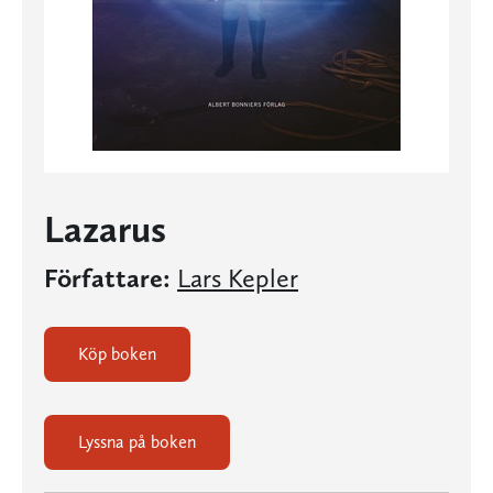
Lazarus
Författare:
Lars Kepler
Köp boken
Lyssna på boken