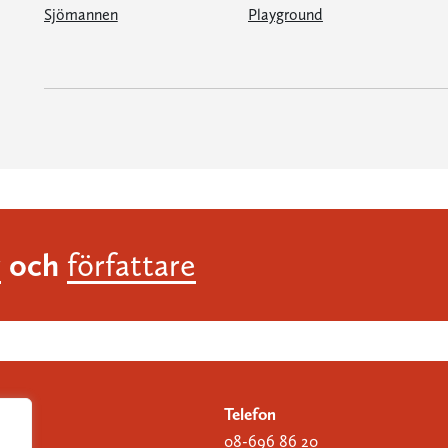
Sjömannen
Playground
och
r
författare
Telefon
08-696 86 20