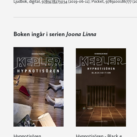
Ljudbok, digital,
9789178273034
(2019-06-11); Pocket, 9789100186777 (
Boken ingår i serien
Joona Linna
Hypnotisören
Hypnotisören - Black edition