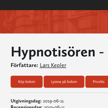
Hypnotisören - 
Författare:
Lars Kepler
Köp boken
Lyssna på boken
Provläs
Utgivningsdag:
2019-06-11
Recensionsdag:
2019-06-11