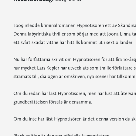
2009 inledde kriminalromanen Hypnotisören ett av Skandinav
Denna labyrintiska thriller som börjar med att Joona Linna ta
ett svårt skadat vittne har hittills kommit ut i sextio länder.
Nu har författarna skrivit om Hypnotisören för att fira 10-år
hur mycket Lars Kepler har utvecklats som thrillerförfattare
stramats till, dialogen är omskriven, nya scener har tillkommi
Om du redan har läst Hypnotisören, men har lust att återvä
grundberättelsen förstås är densamma.
Om du inte har läst Hypnotisören är det denna version du ska
Black edition är den nya officiella Hypnotisören.