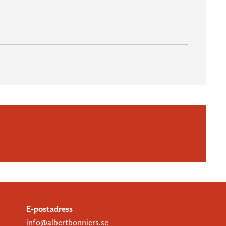
E-postadress
info@albertbonniers.se