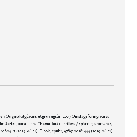
nen
Originalutgåvans utgivningsår:
2019
Omslagsformgivare:
olm
Serie:
Joona Linna
Thema-kod:
Thrillers / spänningsromaner,
0180447 (2019-06-11); E-bok, epub2, 9789100181444 (2019-06-11);