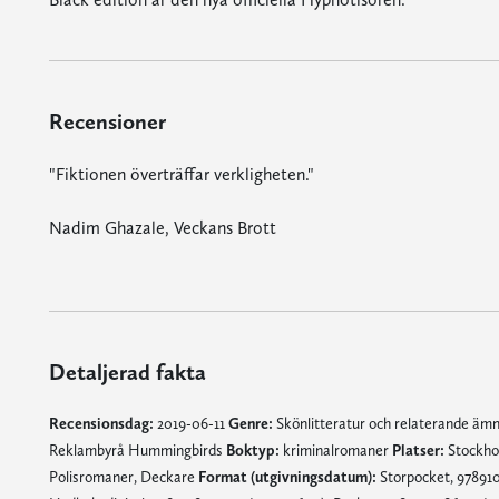
Recensioner
"Fiktionen överträffar verkligheten."
Nadim Ghazale, Veckans Brott
Detaljerad fakta
Recensionsdag:
2019-06-11
Genre:
Skönlitteratur och relaterande äm
Reklambyrå Hummingbirds
Boktyp:
kriminalromaner
Platser:
Stockh
Polisromaner, Deckare
Format (utgivningsdatum):
Storpocket, 978910