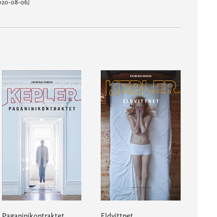
2020-08-06)
Paganinikontraktet
Eldvittnet