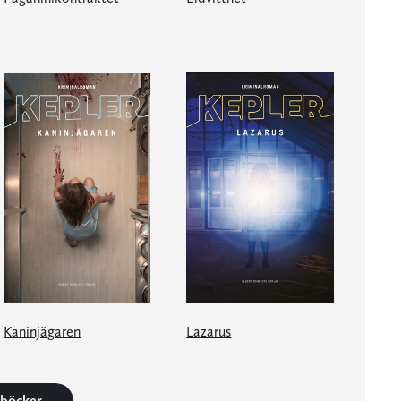
Kaninjägaren
Lazarus
2 böcker