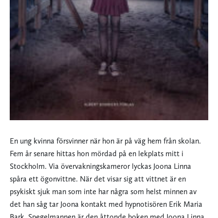
En ung kvinna försvinner när hon är på väg hem från skolan.
Fem år senare hittas hon mördad på en lekplats mitt i
Stockholm. Via övervakningskameror lyckas Joona Linna
spåra ett ögonvittne. När det visar sig att vittnet är en
psykiskt sjuk man som inte har några som helst minnen av
det han såg tar Joona kontakt med hypnotisören Erik Maria
Bark. Spegelmannen är den åttonde boken med Joona Linna.