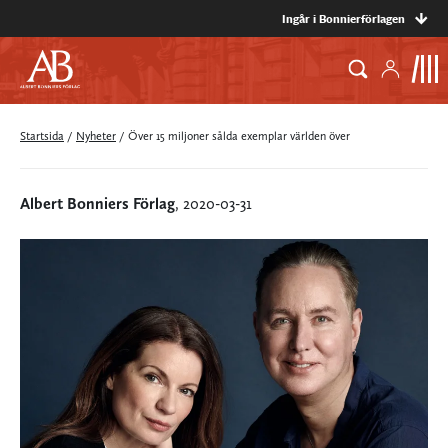
Ingår i Bonnierförlagen
Startsida
/
Nyheter
/
Över 15 miljoner sålda exemplar världen över
Albert Bonniers Förlag
, 2020-03-31