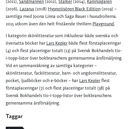
(2011),
Sandmannen
(2012),
Stalker
(2014),
Kaninjägaren
(2016),
Lazarus
(2018)
Hypnotisören Black Edition
(2019) –
samtliga med Joona Linna och Saga Bauer i huvudrollerna.
2015 utkom även den helt fristående thrillern
Playground
.
I kategorin skönlitteratur som inkluderar både svenska och
översatta böcker har
Lars Kepler
både flest förstaplaceringar
(4) och flest placeringar totalt (13) på Svensk Bokhandels tio-
i-topp-listor över bokbranschens gemensamma årsförsäljning.
Vid en sammanräkning av samtliga kategorier –
skönlitteratur, facklitteratur, barn- och ungdomslitteratur,
pocket, ljudböcker och e-böcker – har
Lars Kepler
flest
förstaplaceringar (7) och flest placeringar totalt (38) på
Svensk Bokhandels tio-i-topp-listor över bokbranschens
gemensamma årsförsäljning.
Taggar