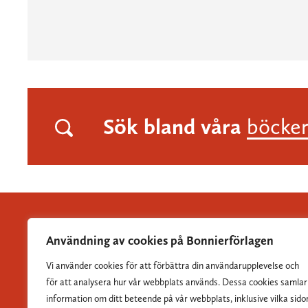
Sök bland våra
böcke
Användning av cookies på Bonnierförlagen
Vi använder cookies för att förbättra din användarupplevelse och
Albert Bonniers Förlag grundades 1837 och är Sveriges
för att analysera hur vår webbplats används. Dessa cookies samlar
största skönlitterära förlag.
information om ditt beteende på vår webbplats, inklusive vilka sido