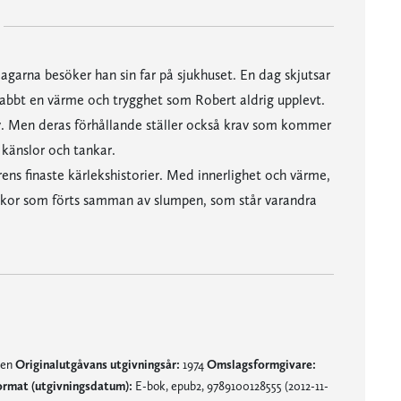
garna besöker han sin far på sjukhuset. En dag skjutsar
bbt en värme och trygghet som Robert aldrig upplevt.
y. Men deras förhållande ställer också krav som kommer
 känslor och tankar.
ns finaste kärlekshistorier. Med innerlighet och värme,
skor som förts samman av slumpen, som står varandra
nen
Originalutgåvans utgivningsår:
1974
Omslagsformgivare:
ormat (utgivningsdatum):
E-bok, epub2, 9789100128555 (2012-11-