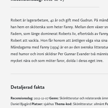
Robert är lagerarbetare, 42 år och gift med Gudrun. På månda
han hem en sköterska som heter Fanny. Mellan dem växer sna
Fadern, som länge dominerat Roberts liv, efterträds av Fann
Robert att vackla. Hon får honom att äntligen våga visa sina
Måndagarna med Fanny (1974) är en av den svenska litterature
med humor och ironi skildrar Per Gunnar Evander två männi
mycket nära och som möter faror, dolda i deras eget inre.
Detaljerad fakta
Recensionsdag:
2012-12-07
Genre:
Skönlitteratur och relaterande äm
Daniel Bjugård
Platser:
sjukhus
Thema-kod:
Skönlitteratur: allmänt
F