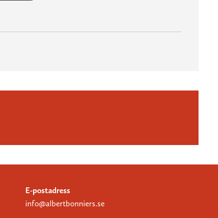
E-postadress
info@albertbonniers.se