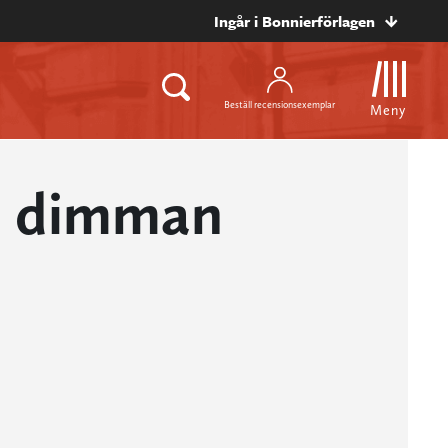
Ingår i Bonnierförlagen
Beställ recensionsexemplar
Meny
n dimman