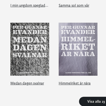
I min ungdom speglade jag mig ofta
Samma sol som vår
Medan dagen svalnar
Himmelriket är nära
Visa alla 2