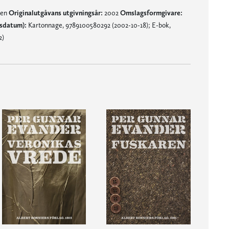
nen
Originalutgåvans utgivningsår:
2002
Omslagsformgivare:
gsdatum):
Kartonnage, 9789100580292 (2002-10-18); E-bok,
2)