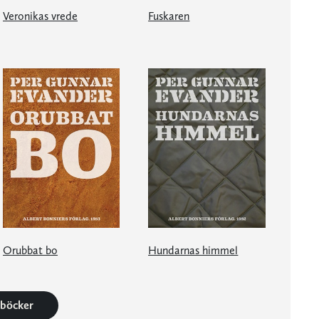
Veronikas vrede
Fuskaren
Orubbat bo
Hundarnas himmel
3 böcker