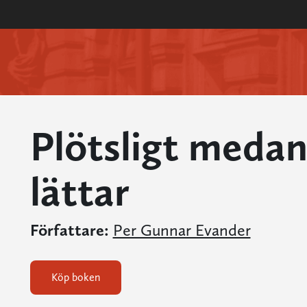
Plötsligt meda
lättar
Författare:
Per Gunnar Evander
Köp boken