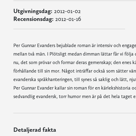
Utgivningsdag:
2012-01-02
Recensionsdag:
2012-01-16
Per Gunnar Evanders bejublade roman är intensiv och engage
mellan två män. I Plötsligt medan dimman lättar får vi följ
nu, det som prövar och formar deras gemenskap; den enes kär
förhållande till sin mor. Något inträffar också som sätter vä
evanderska språkhanteringen, till synes så saklig och lätt, nj
Per Gunnar Evander kallar sin roman för en kärlekshistoria o
sedvandlig evandersk, torr humor men är på det hela taget en
Detaljerad fakta