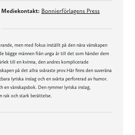
Mediekontakt:
Bonnierförlagens Press
rande, men med fokus inställt på den nära vänskapen
a de bägge männen från unga år till det som händer dem
lek till en kvinna, den andres komplicerade
nskapen på det allra svåraste prov.Här finns den suveräna
utbara lyriska inslag och en svärta perforerad av humor.
ch en vänskapsbok. Den rymmer lyriska inslag,
 rak och stark berättelse.