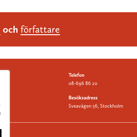
och
r
författare
Telefon
08-696 86 20
Besöksadress
Sveavägen 56, Stockholm
r
t