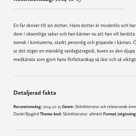
En far skriver till sin dotter. Hans dotter är moderlös och ha
dem i väsentliga saker och han känner nu att han vill berätta 
svensk i konturerna, starkt personlig och gripande i kärnan.
ur det stiger en mänsklig vardagstragedi, buren av den djup
medkänsla som gjort hans författarskap så läst och så viktig
Detaljerad fakta
Recensionsdag:
2014-10-15
Genre:
Skönlitteratur och relaterande äm
Daniel Bjugård
Thema-kod:
Skönlitteratur: allmänt
Format (utgivnin