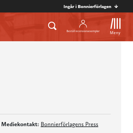
Ingår i Bonnierförlagen
Beställ recensionsexemplar
Meny
Mediekontakt:
Bonnierförlagens Press