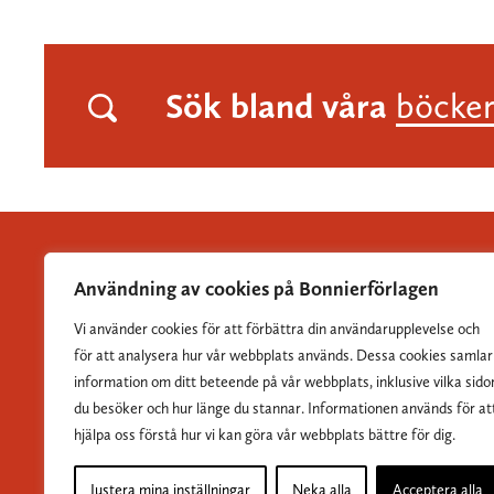
Sök bland våra
böcke
Användning av cookies på Bonnierförlagen
Vi använder cookies för att förbättra din användarupplevelse och
Albert Bonniers Förlag grundades 1837 och är Sveriges
för att analysera hur vår webbplats används. Dessa cookies samlar
största skönlitterära förlag.
information om ditt beteende på vår webbplats, inklusive vilka sido
du besöker och hur länge du stannar. Informationen används för at
hjälpa oss förstå hur vi kan göra vår webbplats bättre för dig.
Justera mina inställningar
Neka alla
Acceptera alla