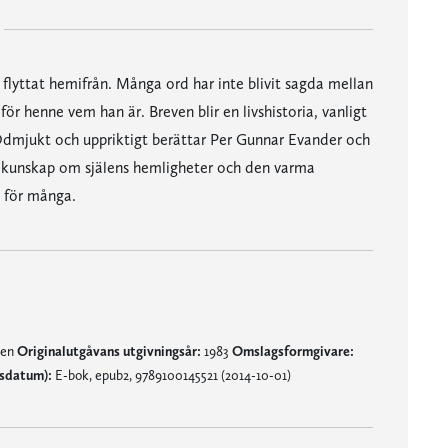
r flyttat hemifrån. Många ord har inte blivit sagda mellan
för henne vem han är. Breven blir en livshistoria, vanligt
 Ödmjukt och uppriktigt berättar Per Gunnar Evander och
a kunskap om själens hemligheter och den varma
t för många.
nen
Originalutgåvans utgivningsår:
1983
Omslagsformgivare:
gsdatum):
E-bok, epub2, 9789100145521 (2014-10-01)