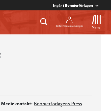
Ingår i Bonnierförlagen
Beställ recensionsexemplar
Meny
e
Mediekontakt:
Bonnierförlagens Press