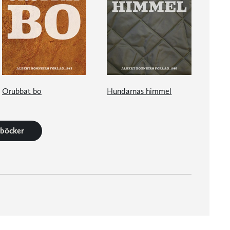
Orubbat bo
Hundarnas himmel
3 böcker