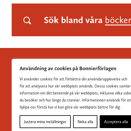
Sök bland våra
böcke
Användning av cookies på Bonnierförlagen
Vi använder cookies för att förbättra din användarupplevelse och
Albert Bonniers Förlag grundades 1837 och är Sveriges
för att analysera hur vår webbplats används. Dessa cookies samlar
största skönlitterära förlag.
information om ditt beteende på vår webbplats, inklusive vilka sido
du besöker och hur länge du stannar. Informationen används för at
hjälpa oss förstå hur vi kan göra vår webbplats bättre för dig.
Justera mina inställningar
Neka alla
Acceptera alla