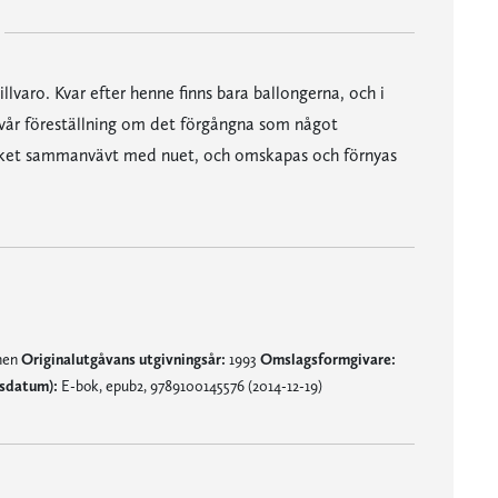
illvaro. Kvar efter henne finns bara ballongerna, och i
 vår föreställning om det förgångna som något
 verket sammanvävt med nuet, och omskapas och förnyas
mnen
Originalutgåvans utgivningsår:
1993
Omslagsformgivare:
gsdatum):
E-bok, epub2, 9789100145576 (2014-12-19)