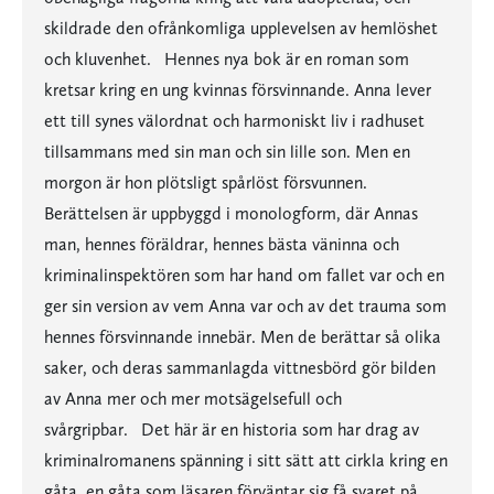
skildrade den ofrånkomliga upplevelsen av hemlöshet
och kluvenhet. Hennes nya bok är en roman som
kretsar kring en ung kvinnas försvinnande. Anna lever
ett till synes välordnat och harmoniskt liv i radhuset
tillsammans med sin man och sin lille son. Men en
morgon är hon plötsligt spårlöst försvunnen.
Berättelsen är uppbyggd i monologform, där Annas
man, hennes föräldrar, hennes bästa väninna och
kriminalinspektören som har hand om fallet var och en
ger sin version av vem Anna var och av det trauma som
hennes försvinnande innebär. Men de berättar så olika
saker, och deras sammanlagda vittnesbörd gör bilden
av Anna mer och mer motsägelsefull och
svårgripbar. Det här är en historia som har drag av
kriminalromanens spänning i sitt sätt att cirkla kring en
gåta, en gåta som läsaren förväntar sig få svaret på