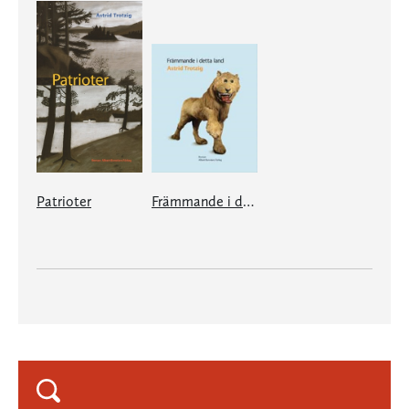
Patrioter
Främmande i detta land