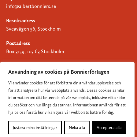
info@albertbonniers.se
Besöksadress
Sveavägen 56, Stockholm
Postadress
Box 3159, 103 63 Stockholm
Användning av cookies på Bonnierförlagen
Vi använder cookies för att förbättra din användarupplevelse och
Om Bonnierförlagen
för att analysera hur vår webbplats används. Dessa cookies samlar
Cookies
information om ditt beteende på vår webbplats, inklusive vilka sidor
du besöker och hur länge du stannar. Informationen används för att
Integritetspolicy
hjälpa oss förstå hur vi kan göra vår webbplats bättre för dig.
Justera mina inställningar
Neka alla
Acceptera alla