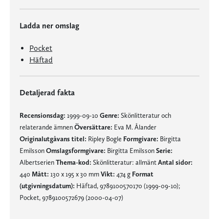
Ladda ner omslag
Pocket
Häftad
Detaljerad fakta
Recensionsdag:
1999-09-10
Genre:
Skönlitteratur och
relaterande ämnen
Översättare:
Eva M. Ålander
Originalutgåvans titel:
Ripley Bogle
Formgivare:
Birgitta
Emilsson
Omslagsformgivare:
Birgitta Emilsson
Serie:
Albertserien
Thema-kod:
Skönlitteratur: allmänt
Antal sidor:
440
Mått:
130 x 195 x 30 mm
Vikt:
474 g
Format
(utgivningsdatum):
Häftad, 9789100570170 (1999-09-10);
Pocket, 9789100572679 (2000-04-07)