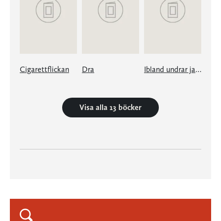
Cigarettflickan
Dra
Ibland undrar jag om jag minns rätt
Visa alla 13 böcker