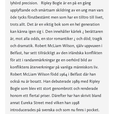
lyhörd precision. Ripley Bogle är en på en gång
upplyftande och smärtsam skildring av en ung man vars
öde tycks förutbestämt men som har en tilltro till livet,
trots allt. Det är en viktig bok som en hel generation
kan känna igen sig i. Den innehåller kärlek ¿ berättaren
är, mot alla odds, en stor romantiker ¿ och död; tragik
och dramatik. Robert McLiam Wilson, själv uppvuxen i
Belfast, har sett tillräckligt av den irländska konflikten
för att i randanmärkningar ge en oerhörd bild av
konfliktens återverkningar på vanliga människors liv.
Robert McLiam Wilson född 1964 i Belfast där han
också nu är bosatt. Han debuterade 1989 med Ripley
Bogle som blev ett stort genombrott och renderade
honom ett flertal priser. Därefter har han skrivit bland
annat Eureka Street med vilken han 1998
introducerades på svenska och som nu finns i pocket.