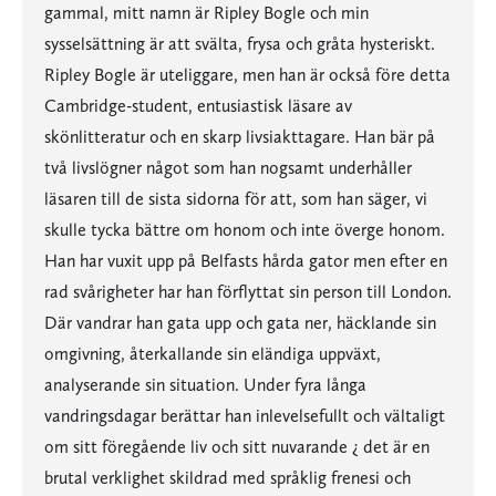
gammal, mitt namn är Ripley Bogle och min
sysselsättning är att svälta, frysa och gråta hysteriskt.
Ripley Bogle är uteliggare, men han är också före detta
Cambridge-student, entusiastisk läsare av
skönlitteratur och en skarp livsiakttagare. Han bär på
två livslögner något som han nogsamt underhåller
läsaren till de sista sidorna för att, som han säger, vi
skulle tycka bättre om honom och inte överge honom.
Han har vuxit upp på Belfasts hårda gator men efter en
rad svårigheter har han förflyttat sin person till London.
Där vandrar han gata upp och gata ner, häcklande sin
omgivning, återkallande sin eländiga uppväxt,
analyserande sin situation. Under fyra långa
vandringsdagar berättar han inlevelsefullt och vältaligt
om sitt föregående liv och sitt nuvarande ¿ det är en
brutal verklighet skildrad med språklig frenesi och