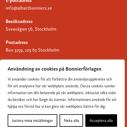
E-postadress
info@albertbonniers.se
Besöksadress
Sveavägen 56, Stockholm
Postadress
Box 3159, 103 63 Stockholm
Användning av cookies på Bonnierförlagen
Vi använder cookies för att förbättra din användarupplevelse och
Om Bonnierförlagen
för att analysera hur vår webbplats används. Dessa cookies samlar
Cookies
information om ditt beteende på vår webbplats, inklusive vilka sidor
du besöker och hur länge du stannar. Informationen används för att
Integritetspolicy
hjälpa oss förstå hur vi kan göra vår webbplats bättre för dig.
Justera mina inställningar
Neka alla
Acceptera alla