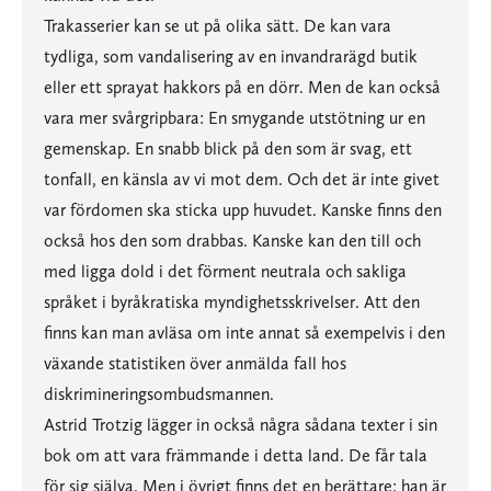
Trakasserier kan se ut på olika sätt. De kan vara
tydliga, som vandalisering av en invandrarägd butik
eller ett sprayat hakkors på en dörr. Men de kan också
vara mer svårgripbara: En smygande utstötning ur en
gemenskap. En snabb blick på den som är svag, ett
tonfall, en känsla av vi mot dem. Och det är inte givet
var fördomen ska sticka upp huvudet. Kanske finns den
också hos den som drabbas. Kanske kan den till och
med ligga dold i det förment neutrala och sakliga
språket i byråkratiska myndighetsskrivelser. Att den
finns kan man avläsa om inte annat så exempelvis i den
växande statistiken över anmälda fall hos
diskrimineringsombudsmannen.
Astrid Trotzig lägger in också några sådana texter i sin
bok om att vara främmande i detta land. De får tala
för sig själva. Men i övrigt finns det en berättare; han är