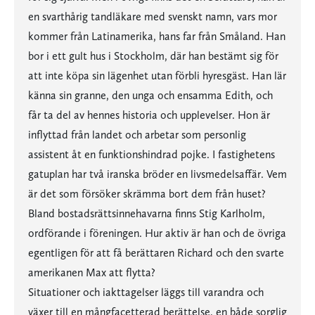
en svarthårig tandläkare med svenskt namn, vars mor
kommer från Latinamerika, hans far från Småland. Han
bor i ett gult hus i Stockholm, där han bestämt sig för
att inte köpa sin lägenhet utan förbli hyresgäst. Han lär
känna sin granne, den unga och ensamma Edith, och
får ta del av hennes historia och upplevelser. Hon är
inflyttad från landet och arbetar som personlig
assistent åt en funktionshindrad pojke. I fastighetens
gatuplan har två iranska bröder en livsmedelsaffär. Vem
är det som försöker skrämma bort dem från huset?
Bland bostadsrättsinnehavarna finns Stig Karlholm,
ordförande i föreningen. Hur aktiv är han och de övriga
egentligen för att få berättaren Richard och den svarte
amerikanen Max att flytta?
Situationer och iakttagelser läggs till varandra och
växer till en mångfacetterad berättelse, en både sorglig