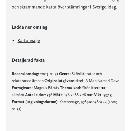
och skrämmande karta över stämningar i Sverige idag.
Ladda ner omslag
Kartonnage
Detaljerad fakta
Recensionsdag:
2003-01-31
Genre:
Skönlitteratur och
relaterande ämnen
Originalutgåvans titel:
A Man Named Dave
Formgivare:
Magnus Bärtås
Thema-kod:
Skönlitteratur:
allmänt
Antal sidor:
336
Mått:
156 x 188 x 28 mm
Vikt:
537 g
Format (utgivningsdatum):
Kartonnage, 9789100580544 (2003-
01-31)