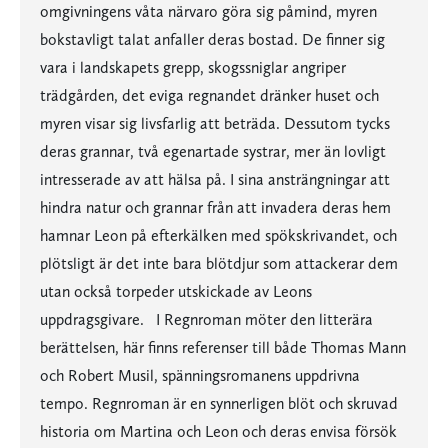
omgivningens våta närvaro göra sig påmind, myren
bokstavligt talat anfaller deras bostad. De finner sig
vara i landskapets grepp, skogssniglar angriper
trädgården, det eviga regnandet dränker huset och
myren visar sig livsfarlig att beträda. Dessutom tycks
deras grannar, två egenartade systrar, mer än lovligt
intresserade av att hälsa på. I sina ansträngningar att
hindra natur och grannar från att invadera deras hem
hamnar Leon på efterkälken med spökskrivandet, och
plötsligt är det inte bara blötdjur som attackerar dem
utan också torpeder utskickade av Leons
uppdragsgivare. I Regnroman möter den litterära
berättelsen, här finns referenser till både Thomas Mann
och Robert Musil, spänningsromanens uppdrivna
tempo. Regnroman är en synnerligen blöt och skruvad
historia om Martina och Leon och deras envisa försök