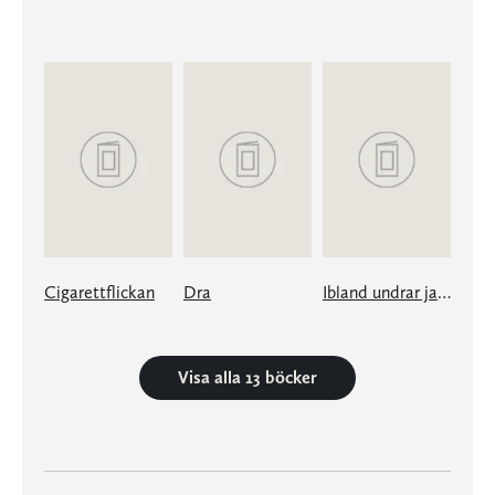
Cigarettflickan
Dra
Ibland undrar jag om jag minns rätt
Visa alla 13 böcker