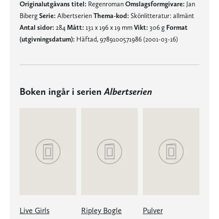
Originalutgåvans titel:
Regenroman
Omslagsformgivare:
Jan
Biberg
Serie:
Albertserien
Thema-kod:
Skönlitteratur: allmänt
Antal sidor:
284
Mått:
131 x 196 x 19 mm
Vikt:
306 g
Format
(utgivningsdatum):
Häftad, 9789100571986 (2001-03-16)
Boken ingår i serien
Albertserien
Live Girls
Ripley Bogle
Pulver