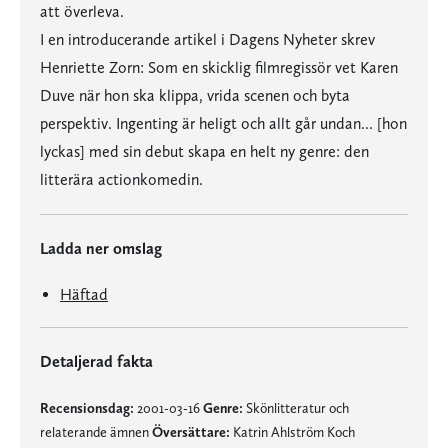
att överleva.
I en introducerande artikel i Dagens Nyheter skrev
Henriette Zorn: Som en skicklig filmregissör vet Karen
Duve när hon ska klippa, vrida scenen och byta
perspektiv. Ingenting är heligt och allt går undan... [hon
lyckas] med sin debut skapa en helt ny genre: den
litterära actionkomedin.
Ladda ner omslag
Häftad
Detaljerad fakta
Recensionsdag:
2001-03-16
Genre:
Skönlitteratur och
relaterande ämnen
Översättare:
Katrin Ahlström Koch