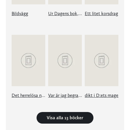
Bildvägg
Ur Dagens bok, och Drömmens
Ett litet korsdrag
Det herrelösa nätet
Var är jag begravd?
dikt i D:ets mage
Visa alla 13 böcker