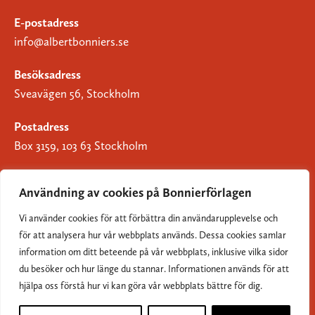
E-postadress
info@albertbonniers.se
Besöksadress
Sveavägen 56, Stockholm
Postadress
Box 3159, 103 63 Stockholm
Användning av cookies på Bonnierförlagen
Vi använder cookies för att förbättra din användarupplevelse och
Om Bonnierförlagen
för att analysera hur vår webbplats används. Dessa cookies samlar
Cookies
information om ditt beteende på vår webbplats, inklusive vilka sidor
du besöker och hur länge du stannar. Informationen används för att
Integritetspolicy
hjälpa oss förstå hur vi kan göra vår webbplats bättre för dig.