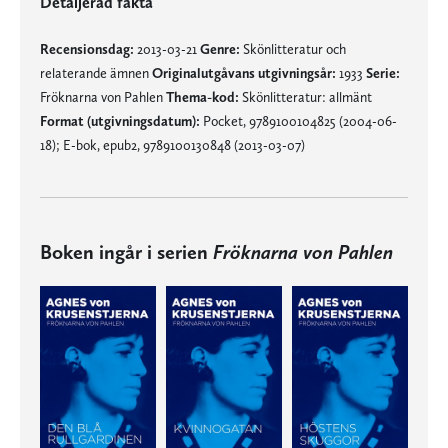
Detaljerad fakta
Recensionsdag:
2013-03-21
Genre:
Skönlitteratur och
relaterande ämnen
Originalutgåvans utgivningsår:
1933
Serie:
Fröknarna von Pahlen
Thema-kod:
Skönlitteratur: allmänt
Format (utgivningsdatum):
Pocket, 9789100104825 (2004-06-
18); E-bok, epub2, 9789100130848 (2013-03-07)
Boken ingår i serien
Fröknarna von Pahlen