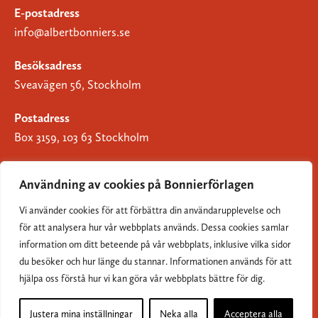
E-postadress
info@albertbonniers.se
Besöksadress
Sveavägen 56, Stockholm
Postadress
Box 3159, 103 63 Stockholm
Användning av cookies på Bonnierförlagen
Vi använder cookies för att förbättra din användarupplevelse och
Om Bonnierförlagen
för att analysera hur vår webbplats används. Dessa cookies samlar
Cookies
information om ditt beteende på vår webbplats, inklusive vilka sidor
du besöker och hur länge du stannar. Informationen används för att
Integritetspolicy
hjälpa oss förstå hur vi kan göra vår webbplats bättre för dig.
Justera mina inställningar
Neka alla
Acceptera alla