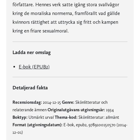
författare. Hennes verk satte igång stora svallvågor
kring de moraliska normerna, framförallt vad gällde
kvinnors rättighet att uttrycka sig fritt och kampen
kring en friare sexualmoral.
Ladda ner omslag
E-bok (EPUB2)
Detaljerad fakta
Recensionsdag:
2014-12-15
Genre:
Skönlitteratur och
relaterande ämnen
Originalutgåvans utgivningsår:
1934
Boktyp:
Utmärkt urval
Thema-kod:
Skönlitteratur: allmänt
Format (utgivningsdatum):
E-bok, epub2, 9789100150570 (2014-
12-01)