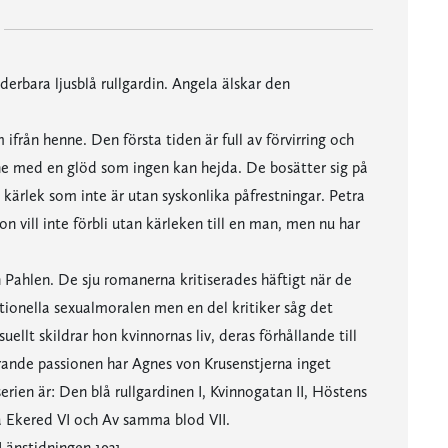
erbara ljusblå rullgardin. Angela älskar den
ifrån henne. Den första tiden är full av förvirring och
nne med en glöd som ingen kan hejda. De bosätter sig på
kärlek som inte är utan syskonlika påfrestningar. Petra
vill inte förbli utan kärleken till en man, men nu har
Pahlen. De sju romanerna kritiserades häftigt när de
ionella sexualmoralen men en del kritiker såg det
llt skildrar hon kvinnornas liv, deras förhållande till
ärande passionen har Agnes von Krusenstjerna inget
erien är: Den blå rullgardinen I, Kvinnogatan II, Höstens
på Ekered VI och Av samma blod VII.
 Länstidningen 1931