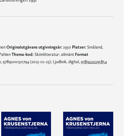
mnen
Originalutgåvans utgivningsår:
1930
Platser:
Småland,
Pahlen
Thema-kod:
Skönlitteratur: allmänt
Format
 9789100130794 (2013-01-23); Ljudbok, digital,
9789100195854