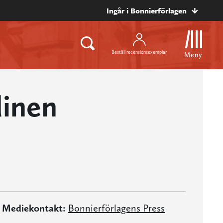
Ingår i Bonnierförlagen
Beställ recensionsexemplar
Meny
dinen
Mediekontakt:
Bonnierförlagens Press