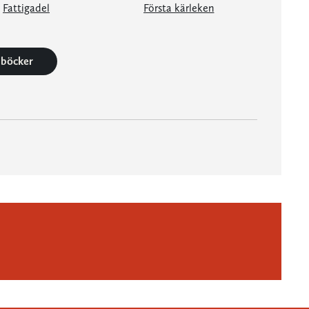
Fattigadel
Första kärleken
9 böcker