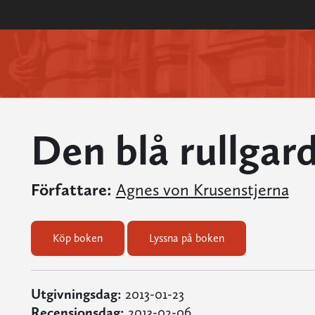
Den blå rullgar
Författare:
Agnes von Krusenstjerna
Köp boken
Lyssna på boken
Utgivningsdag:
2013-01-23
Recensionsdag:
2013-02-06