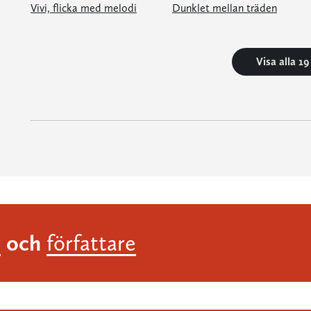
Vivi, flicka med melodi
Dunklet mellan träden
Visa alla 1
och
r
författare