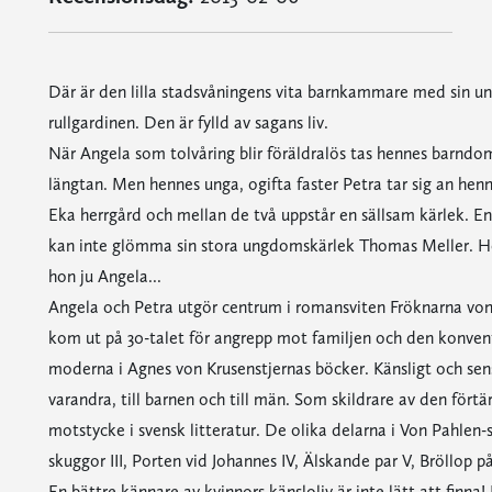
Där är den lilla stadsvåningens vita barnkammare med sin und
rullgardinen. Den är fylld av sagans liv.
När Angela som tolvåring blir föräldralös tas hennes barndom 
längtan. Men hennes unga, ogifta faster Petra tar sig an he
Eka herrgård och mellan de två uppstår en sällsam kärlek. En 
kan inte glömma sin stora ungdomskärlek Thomas Meller. Hon 
hon ju Angela...
Angela och Petra utgör centrum i romansviten Fröknarna von 
kom ut på 30-talet för angrepp mot familjen och den konvent
moderna i Agnes von Krusenstjernas böcker. Känsligt och sensue
varandra, till barnen och till män. Som skildrare av den fört
motstycke i svensk litteratur. De olika delarna i Von Pahlen-s
skuggor III, Porten vid Johannes IV, Älskande par V, Bröllop 
En bättre kännare av kvinnors känsloliv är inte lätt att finna!