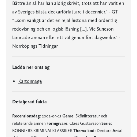
Bättre än så har han aldrig skrivit, trots att han varit en
av Sveriges bästa deckarförfattare i decennier." - GT
"...som vanligt är det en rejäl historia med ordentlig
redovisning och en logisk lösning [...]. Vic Suneson
lämnade arenan efter ett väl genomfört dagsverke." -
Norrköpings Tidningar
Ladda ner omslag
Kartonnage
Detaljerad fakta
Recensionsdag:
2002-09-13
Genre:
Skönlitteratur och
relaterande ämnen
Formgivare:
Claes Gustavsson
Serie:
BONNIERS KRIMINALKLASSIKER
Thema-kod:
Deckare
Antal