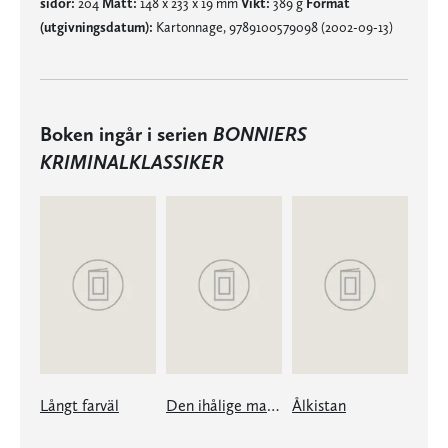
sidor:
204
Mått:
148 x 233 x 19 mm
Vikt:
389 g
Format
(utgivningsdatum):
Kartonnage, 9789100579098 (2002-09-13)
Boken ingår i serien
BONNIERS
KRIMINALKLASSIKER
Långt farväl
Den ihålige mannen
Ålkistan