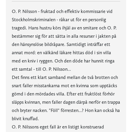
O. P. Nilsson - fruktad och effektiv kommissarie vid
Stockholmskriminalen - råkar ut för en personlig
tragedi. Hans hustru körs ihjäl av en smitare och O. P.
bestämmer sig för att sätta in alla resurser i jakten på
den hänsynslöse bildråpare. Samtidigt inträffar ett
annat mord: en välkänd läkare hittas död i sin villa
med en kniv i ryggen. Och den döde har hunnit ringa
ett samtal - till O. P. Nilsson...
Det finns ett klart samband mellan de två brotten och
snart faller misstankarna mot en kvinna som upptäcks
gömd i den mördades villa. Efter ett fruktlöst förhör
släpps kvinnan, men faller dagen därpå nerför en trappa
och bryter nacken. "Föll" förresten...? Hon kan också ha
blivit knuffad.
O. P. Nilssons eget fall är en listigt konstruerad