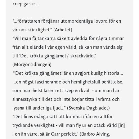
knepigaste...
"...författaren förtjänar utomordentliga lovord för en
virtuos skicklighet." (Arbetet)
"Vill man få tankarna säkert avledda för några timmar
från allt elände i vår egen värld, så kan man vända sig
till 'Det krökta gångjärnets' skräckvärld."
(Morgontidningen)
"'Det krökta gångjärnet' är en avgjort kuslig historia...
...en högst fascinerande och hemlighetsfull berättelse,
som man helst läser i ett svep en kväll - om man har
sinnesstyrka till det och inte börjar titta i vrårna och
lyssna till underliga ljud..." (Svenska Dagbladet)
"Det finns många sätt att komma ifrån en alltför
tryckande verklighet - vill man fly ur en otäck värld [in]
i en än värre, så är Carr perfekt." (Barbro Alving,