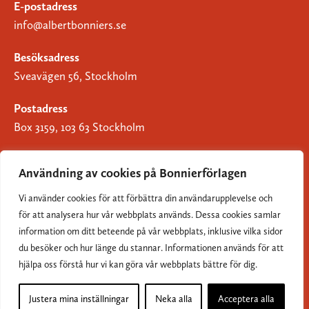
E-postadress
info@albertbonniers.se
Besöksadress
Sveavägen 56, Stockholm
Postadress
Box 3159, 103 63 Stockholm
Användning av cookies på Bonnierförlagen
Vi använder cookies för att förbättra din användarupplevelse och
Om Bonnierförlagen
för att analysera hur vår webbplats används. Dessa cookies samlar
Cookies
information om ditt beteende på vår webbplats, inklusive vilka sidor
du besöker och hur länge du stannar. Informationen används för att
Integritetspolicy
hjälpa oss förstå hur vi kan göra vår webbplats bättre för dig.
Justera mina inställningar
Neka alla
Acceptera alla