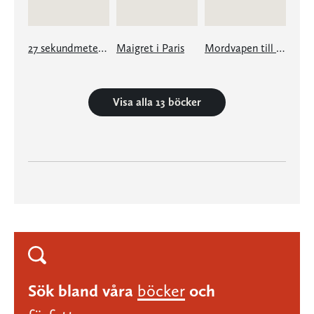
27 sekundmeter, snö
Maigret i Paris
Mordvapen till salu
Visa alla 13 böcker
Sök bland våra
böcker
och