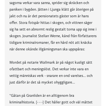
sagorna verkar vara sanna, sprider sig skräcken och
paniken i bygden. Jätten i Ljunga klätt går återigen på
jakt och nu är det pensionatets gäster som är hans
offer. Stora fotspår hittas i skogen, och vittnen säger
sig ha sett en abnormt reslig gestalt torna upp sig inne i
skogen. Journalist Stellan Werne, känd från författarens
tidigare kriminalromaner, får en hård nöt att knäcka
när denne okände illgärningsman ska uppspåras:
Mordet på notarie Wallmark är på något kusligt sätt
ofattbart och meningslöst. Det verkar inte vara en
vettig människas verk - snarare en ond varelses... och
just därför är det så mycket ohyggligare...
"Gåtan på Granliden är en alltigenom bra
kriminalhistoria. [- - -] Det håller gott och väl måttet