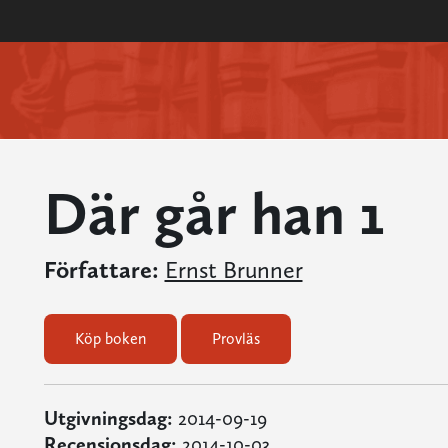
Där går han 1
Författare:
Ernst Brunner
Köp boken
Provläs
Utgivningsdag:
2014-09-19
Recensionsdag:
2014-10-03