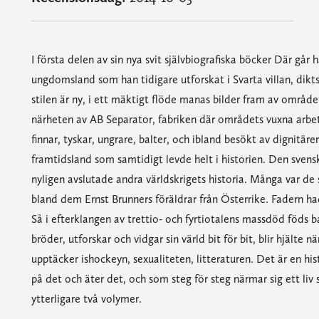
I första delen av sin nya svit självbiografiska böcker Där går
ungdomsland som han tidigare utforskat i Svarta villan, d
stilen är ny, i ett mäktigt flöde manas bilder fram av område
närheten av AB Separator, fabriken där områdets vuxna arbet
finnar, tyskar, ungrare, balter, och ibland besökt av dignitä
framtidsland som samtidigt levde helt i historien. Den svens
nyligen avslutade andra världskrigets historia. Många var de s
bland dem Ernst Brunners föräldrar från Österrike. Fadern ha
Så i efterklangen av trettio- och fyrtiotalens massdöd föds b
bröder, utforskar och vidgar sin värld bit för bit, blir hjälte
upptäcker ishockeyn, sexualiteten, litteraturen. Det är en his
på det och äter det, och som steg för steg närmar sig ett liv
ytterligare två volymer.