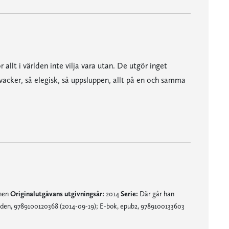
allt i världen inte vilja vara utan. De utgör inget
 vacker, så elegisk, så uppsluppen, allt på en och samma
älls mot det kolsvarta i släkten Brunners historia: kriget, ruinstäderna, svälten och lägren" - GT
mnen
Originalutgåvans utgivningsår:
2014
Serie:
Där går han
den, 9789100120368 (2014-09-19); E-bok, epub2, 9789100133603