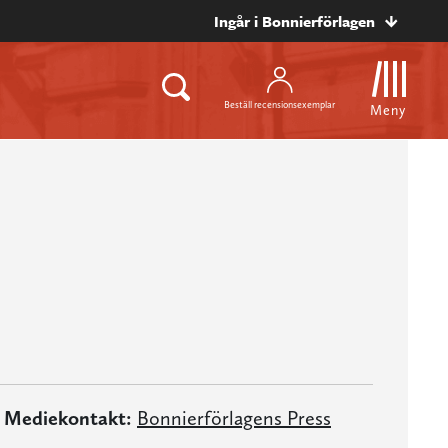
Ingår i Bonnierförlagen
Beställ recensionsexemplar
Meny
Mediekontakt:
Bonnierförlagens Press