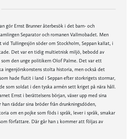
 han gör Ernst Brunner återbesök i det barn- och
iktsamlingen Separator och romanen Vallmobadet. Men
t vid Tullingesjön söder om Stockholm, Seppan kallat, i
ade. Det var en tidig multietnisk miljö, bebodd av
rer som den unge politikern Olof Palme. Det var ett
ka ingenjörskonstens stolta historia, men också det
om hade flutit i land i Seppan efter storkrigets stormar,
de som soldat i den tyska armén sett kriget på nära håll.
arnet Ernst i berättelsens början, växer upp med sina
 när han räddar sina bröder från drunkningsdöden,
toria om en pojke som föds i språk, lever i språk, smakar
 som författare. Där går han 1 kommer att följas av