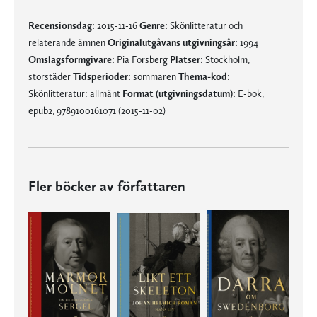
Recensionsdag:
2015-11-16
Genre:
Skönlitteratur och
relaterande ämnen
Originalutgåvans utgivningsår:
1994
Omslagsformgivare:
Pia Forsberg
Platser:
Stockholm,
storstäder
Tidsperioder:
sommaren
Thema-kod:
Skönlitteratur: allmänt
Format (utgivningsdatum):
E-bok,
epub2, 9789100161071 (2015-11-02)
Fler böcker av författaren