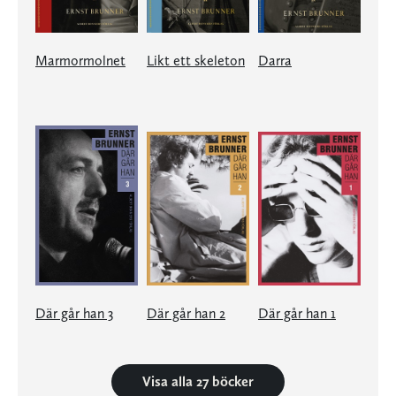
Marmormolnet
Likt ett skeleton
Darra
Där går han 3
Där går han 2
Där går han 1
Visa alla 27 böcker