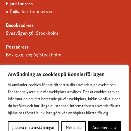
E-postadress
info@albertbonniers.se
Besöksadress
Sveavägen 56, Stockholm
Postadress
Box 3159, 103 63 Stockholm
Användning av cookies på Bonnierförlagen
Vi använder cookies för att förbättra din användarupplevelse och
Om Bonnierförlagen
för att analysera hur vår webbplats används. Dessa cookies samlar
Cookies
information om ditt beteende på vår webbplats, inklusive vilka sidor
du besöker och hur länge du stannar. Informationen används för att
Integritetspolicy
hjälpa oss förstå hur vi kan göra vår webbplats bättre för dig.
Justera mina inställningar
Neka alla
Acceptera alla