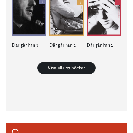
Där går han 3
Där går han 2
Där går han 1
Visa alla 27 böcker