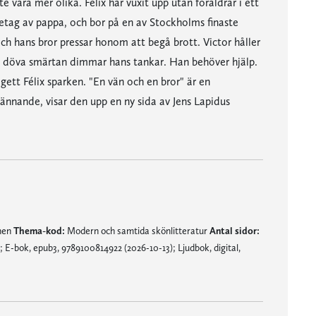
e vara mer olika. Félix har vuxit upp utan föräldrar i ett
retag av pappa, och bor på en av Stockholms finaste
t och hans bror pressar honom att begå brott. Victor håller
att döva smärtan dimmar hans tankar. Han behöver hjälp.
ett Félix sparken. "En vän och en bror" är en
nnande, visar den upp en ny sida av Jens Lapidus
mnen
Thema-kod:
Modern och samtida skönlitteratur
Antal sidor:
E-bok, epub3, 9789100814922 (2026-10-13); Ljudbok, digital,