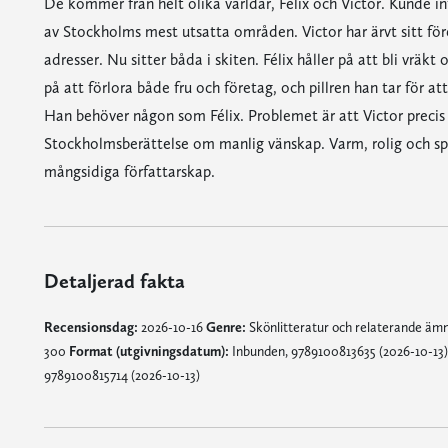
De kommer från helt olika världar, Félix och Victor. Kunde int
av Stockholms mest utsatta områden. Victor har ärvt sitt fö
adresser. Nu sitter båda i skiten. Félix håller på att bli vräk
på att förlora både fru och företag, och pillren han tar för 
Han behöver någon som Félix. Problemet är att Victor precis g
Stockholmsberättelse om manlig vänskap. Varm, rolig och spä
mångsidiga författarskap.
Detaljerad fakta
Recensionsdag:
2026-10-16
Genre:
Skönlitteratur och relaterande ä
300
Format (utgivningsdatum):
Inbunden, 9789100813635 (2026-10-13); 
9789100815714 (2026-10-13)