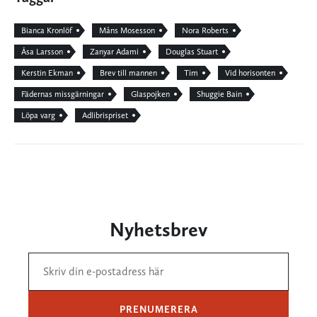
Bianca Kronlöf
Måns Mosesson
Nora Roberts
Åsa Larsson
Zanyar Adami
Douglas Stuart
Kerstin Ekman
Brev till mannen
Tim
Vid horisonten
Fädernas missgärningar
Glaspojken
Shuggie Bain
Löpa varg
Adlibrispriset
Nyhetsbrev
PRENUMERERA