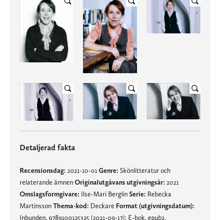
Detaljerad fakta
Recensionsdag:
2021-10-01
Genre:
Skönlitteratur och
relaterande ämnen
Originalutgåvans utgivningsår:
2021
Omslagsformgivare:
Ilse-Mari Berglin
Serie:
Rebecka
Martinsson
Thema-kod:
Deckare
Format (utgivningsdatum):
Inbunden, 9789100125325 (2021-09-17); E-bok, epub2,