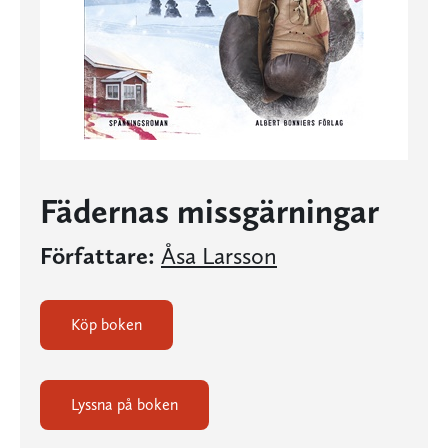
Fädernas missgärningar
Författare:
Åsa Larsson
Köp boken
Lyssna på boken