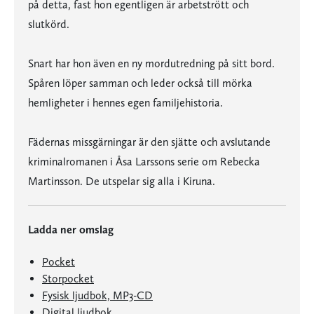
på detta, fast hon egentligen är arbetstrött och
slutkörd.
Snart har hon även en ny mordutredning på sitt bord.
Spåren löper samman och leder också till mörka
hemligheter i hennes egen familjehistoria.
Fädernas missgärningar är den sjätte och avslutande
kriminalromanen i Åsa Larssons serie om Rebecka
Martinsson. De utspelar sig alla i Kiruna.
Ladda ner omslag
Pocket
Storpocket
Fysisk ljudbok, MP3-CD
Digital ljudbok