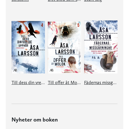
Till dess din vrede upphör
Till offer åt Molok
Fädernas missgärningar
Nyheter om boken