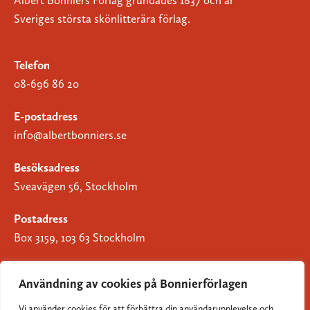
Albert Bonniers Förlag grundades 1837 och är
Sveriges största skönlitterära förlag.
Telefon
08-696 86 20
E-postadress
info@albertbonniers.se
Besöksadress
Sveavägen 56, Stockholm
Postadress
Box 3159, 103 63 Stockholm
Användning av cookies på Bonnierförlagen
Vi använder cookies för att förbättra din användarupplevelse och