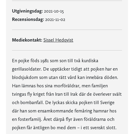
Utgivningsdag:
2021-10-15
Recensionsdag:
2021-11-02
Mediekontakt:
Sissel Hedqvist
En pojke föds 1981 som son till två kurdiska
gerillasoldater. De upptäcker tidigt att pojken har en
blodsjukdom som utan rätt vård kan innebära döden.
Han lämnas hos sina morföräldrar, men familjen
tvingas fly kriget från Iran till Irak där de överlever svält
och bombanfall. De lyckas skicka pojken till Sverige
där han som ensamkommande femåring hamnar hos
en fosterfamilj. Året därpå flyr även föräldrarna och
pojken får äntligen bo med dem – i ett svenskt slott.