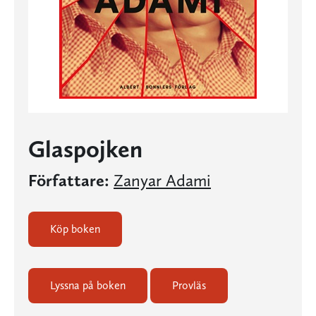
Glaspojken
Författare:
Zanyar Adami
Köp boken
Lyssna på boken
Provläs