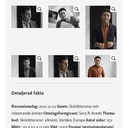
Detaljerad fakta
Recensionsdag:
2021-11-02
Genre:
Skönlitteratur och
relaterande ämnen
Omslagsformgivare:
Sara R. Acedo
Thema-
kod:
Skönlitteratur: allmänt, Världen, Europa
Antal sidor:
252
Mått:
133 x 213 x 23 mm
Vikt:
339 g
Format (utgivningsdatum):