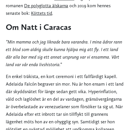
romanen
De polyglotta älskarna
och 2019 kom hennes
senaste bok:
Köttets tid
.
Om Natt i Caracas
”Min mamma och jag liknade bara varandra. I mina ådror rann
ett blod som aldrig skulle kunna hjälpa mig att fly. I ett land
där alla bar med sig ett annat ursprung var vi ensamma. Vårt
land var vår enda livshistoria.”
En enkel träkista, en kort ceremoni i ett fallfärdigt kapell.
Adelaida Falcón begraver sin mor. Nu är hon ensam i ett land
där skyddsnätet för länge sedan gett vika. Hyperinflation,
våld och laglöshet är en del av vardagen, gränsövergångarna
är överbelastade av venezuelaner som försöker ta sig ut. När
Adelaida efter ett inbrott tar sin tillflykt till grannens
lägenhet möts hon av en ohygglig syn. Samtidigt ser hon
plötsligt en oväntad möjlighet att undkomma kollapsen.