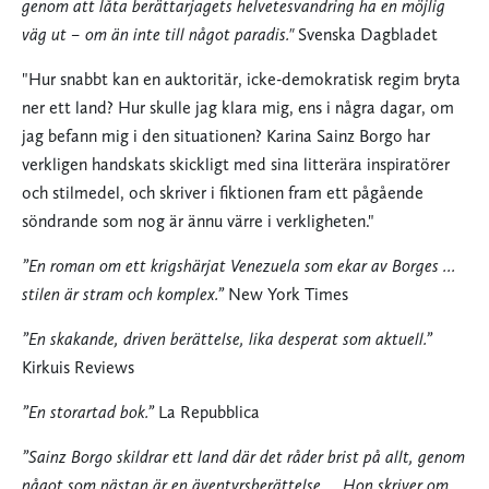
genom att låta berättarjagets helvetesvandring ha en möjlig
väg ut – om än inte till något paradis."
Svenska Dagbladet
"Hur snabbt kan en auktoritär, icke-demokratisk regim bryta
ner ett land? Hur skulle jag klara mig, ens i några dagar, om
jag befann mig i den situationen?
Karina Sainz Borgo
har
verkligen handskats skickligt med sina litterära inspiratörer
och stilmedel, och skriver i fiktionen fram ett pågående
söndrande som nog är ännu värre i verkligheten."
”En roman om ett krigshärjat Venezuela som ekar av Borges ...
stilen är stram och komplex.”
New York Times
”En skakande, driven berättelse, lika desperat som aktuell.”
Kirkuis Reviews
”En storartad bok.”
La Repubblica
”Sainz Borgo skildrar ett land där det råder brist på allt, genom
något som nästan är en äventyrsberättelse ... Hon skriver om