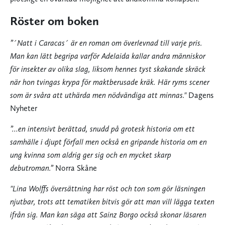
Röster om boken
”´Natt i Caracas´ är en roman om överlevnad till varje pris.
Man kan lätt begripa varför Adelaida kallar andra människor
för insekter av olika slag, liksom hennes tyst skakande skräck
när hon tvingas krypa för maktberusade kräk. Här ryms scener
som är svåra att uthärda men nödvändiga att minnas."
Dagens
Nyheter
”…en intensivt berättad, snudd på grotesk historia om ett
samhälle i djupt förfall men också en gripande historia om en
ung kvinna som aldrig ger sig och en mycket skarp
debutroman.”
Norra Skåne
"Lina Wolffs översättning har röst och ton som gör läsningen
njutbar, trots att tematiken bitvis gör att man vill lägga texten
ifrån sig. Man kan säga att Sainz Borgo också skonar läsaren