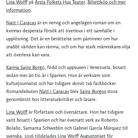
Lina Wolff
på
Årsta Folkets Hus Teater
.
Biljettköp och mer
information
.
Natt i Caracas
är en nervig och angelägen roman om en
kvinnas desperata försök att överleva i ett samhälle i
upplösning. Det är en berättelse som påminner om hur
snabbt världen kan rämna, och om hur stark människans vilja
att överleva kan vara.
Karina Sainz Borgo,
född och uppvuxen i Venezuela, bosatt
sedan mer än tio år i Spanien. Hon är verksam som
kulturjournalist och har tidigare skrivit två fackböcker.
Romandebuten
Natt i Caracas
blev
Sainz Borgos
stora
genombrott hos litteraturkritiker och läsare.
Lina Wolff
är författare och översättare. Hon har tidigare
varit bosatt i Spanien och har översatt verk av Roberto
Bolaño, Samanta Schweblin och Gabriel García Márquez till
svenska. 2016 tilldelades
Lina Wolff
Augustpriset för