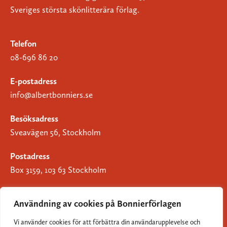
Sveriges största skönlitterära förlag.
Telefon
08-696 86 20
E-postadress
info@albertbonniers.se
Besöksadress
Sveavägen 56, Stockholm
Postadress
Box 3159, 103 63 Stockholm
Användning av cookies på Bonnierförlagen
Vi använder cookies för att förbättra din användarupplevelse och
Om Bonnierförlagen