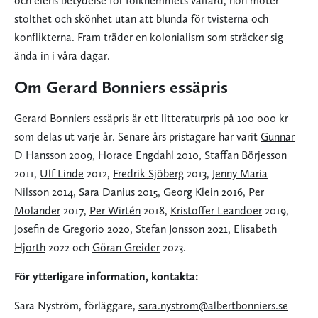
och elens betydelse för folkhemmets välfärd, hon möter
stolthet och skönhet utan att blunda för tvisterna och
konflikterna. Fram träder en kolonialism som sträcker sig
ända in i våra dagar.
Om Gerard Bonniers essäpris
Gerard Bonniers essäpris är ett litteraturpris på 100 000 kr
som delas ut varje år. Senare års pristagare har varit
Gunnar
D Hansson
2009,
Horace Engdahl
2010,
Staffan Börjesson
2011,
Ulf Linde
2012,
Fredrik Sjöberg
2013,
Jenny Maria
Nilsson
2014,
Sara Danius
2015,
Georg Klein
2016,
Per
Molander
2017,
Per Wirtén
2018,
Kristoffer Leandoer
2019,
Josefin de Gregorio
2020,
Stefan Jonsson
2021,
Elisabeth
Hjorth
2022 och
Göran Greider
2023.
För ytterligare information, kontakta:
Sara Nyström, förläggare,
sara.nystrom@albertbonniers.se