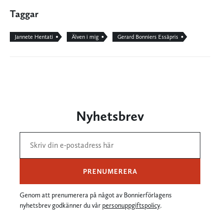
Taggar
Jannete Hentati
Älven i mig
Gerard Bonniers Essäpris
Nyhetsbrev
PRENUMERERA
Genom att prenumerera på något av Bonnierförlagens
nyhetsbrev godkänner du vår
personuppgiftspolicy
.