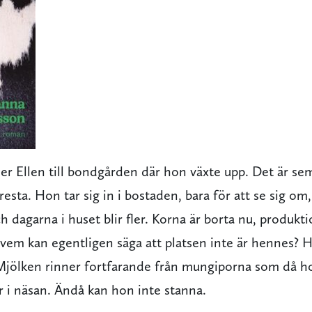
r Ellen till bondgården där hon växte upp. Det är se
resta. Hon tar sig in i bostaden, bara för att se sig o
h dagarna i huset blir fler. Korna är borta nu, produk
vem kan egentligen säga att platsen inte är hennes? 
 Mjölken rinner fortfarande från mungiporna som då ho
r i näsan. Ändå kan hon inte stanna.