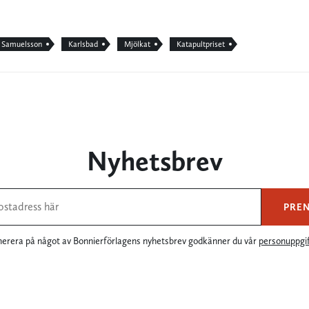
 Samuelsson
Karlsbad
Mjölkat
Katapultpriset
Nyhetsbrev
PRE
rera på något av Bonnierförlagens nyhetsbrev godkänner du vår
personuppgif