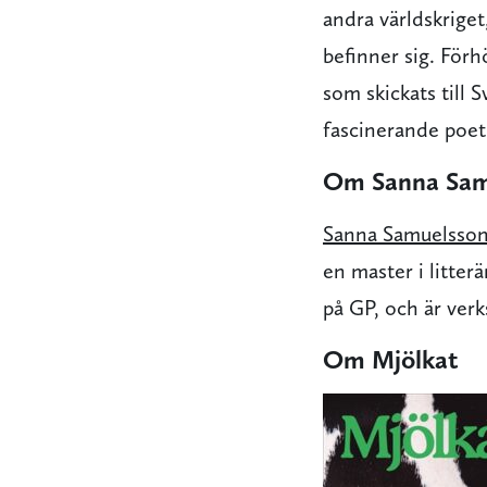
andra världskriget
befinner sig. Förh
som skickats till 
fascinerande poeti
Om Sanna Sam
Sanna Samuelsso
en master i litter
på GP, och är ver
Om Mjölkat