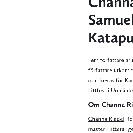
Channa
Samuel
Katapu
Fem författare är
författare utkomm
nomineras för
Kar
Littfest i Umeå
de
Om Channa Ri
Channa Riedel
, f
master i litterär 