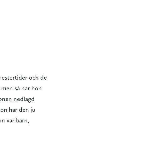
mestertider och de
m, men så har hon
tionen nedlagd
Hon har den ju
n var barn,