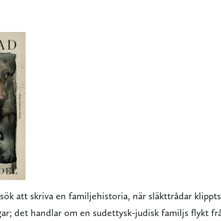
sök att skriva en familjehistoria, när släkttrådar klippts
gar; det handlar om en sudettysk-judisk familjs flykt f