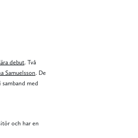
rära debut
. Två
na Samuelsson
. De
s i samband med
itör och har en