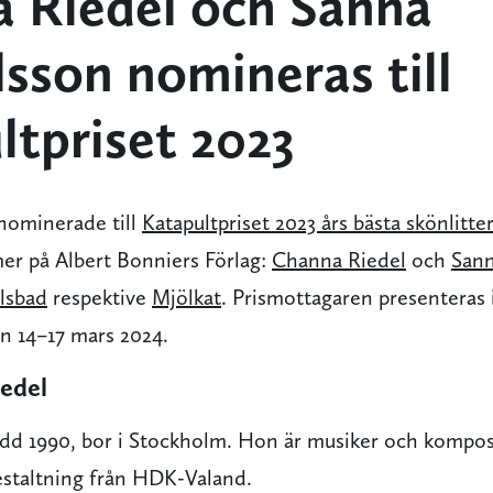
 Riedel och Sanna
sson nomineras till
ltpriset 2023
 nominerade till
Katapultpriset 2023 års bästa skönlitte
er på Albert Bonniers Förlag:
Channa Riedel
och
San
lsbad
respektive
Mjölkat
. Prismottagaren presentera
n 14–17 mars 2024.
edel
ödd
1990
, bor i Stockholm. Hon är musiker och kompos
gestaltning från
HDK
-Valand.