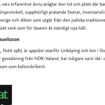
, vars erfarenhet ännu präglar den tid och plats där b
örsprotokoll, oupphörligt pratande fastrar, inventariel
Sverige och dikter som utgår från den judiska traditione
skt verk som för läsaren åt ständigt nya håll.
uelsson
n
, född 1987, är uppväxt utanför Linköping och bor i 
är gestaltning från HDK-Valand, har tidigare varit idé- 
ksam som kulturskribent.