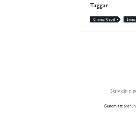
Taggar
Channa Riedel
Sanna
Genom att prenume