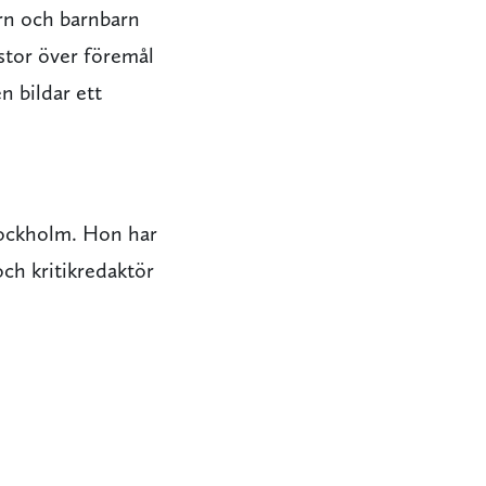
arn och barnbarn
istor över föremål
n bildar ett
Stockholm. Hon har
och kritikredaktör