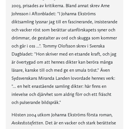
2003, prisades av kritikerna. Bland annat skrev Arne
Johnsson i Aftonbladet: "I Johanna Ekströms
diktsamling lyssnar jag till en fascinerande, insisterande
och vacker röst som berättar utanförskapets syner och
drömmar, de gestalter av ord och skugga som kommer
och går i oss ...". Tommy Olofsson skrev i Svenska
Dagbladet: "Hon skriver med en etsande kraft, och jag
är övertygad om att hennes dikter kan beröra många
läsare, kanske till och med ge en smula tröst." Även
Sydsvenskans Miranda Landen lovordade hennes verk:
"... en helt enastående samling dikter: här finns en
inlevelse och djärvhet som aldrig förr och ett fräscht
och pulserande bildspråk."
Hösten 2004 utkom Johanna Ekströms första roman,
Avskedsstafetten
. Det är en vacker och stark berättelse