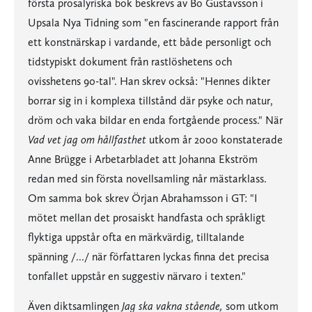
första prosalyriska bok beskrevs av Bo Gustavsson i
Upsala Nya Tidning som "en fascinerande rapport från
ett konstnärskap i vardande, ett både personligt och
tidstypiskt dokument från rastlöshetens och
ovisshetens 90-tal". Han skrev också: "Hennes dikter
borrar sig in i komplexa tillstånd där psyke och natur,
dröm och vaka bildar en enda fortgående process." När
Vad vet jag om hållfasthet
utkom år 2000 konstaterade
Anne Brügge i Arbetarbladet att Johanna Ekström
redan med sin första novellsamling når mästarklass.
Om samma bok skrev Örjan Abrahamsson i GT: "I
mötet mellan det prosaiskt handfasta och språkligt
flyktiga uppstår ofta en märkvärdig, tilltalande
spänning /.../ när författaren lyckas finna det precisa
tonfallet uppstår en suggestiv närvaro i texten."
Även diktsamlingen
Jag ska vakna stående,
som utkom