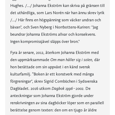
Hughes. /.../ Johanna Ekström kan skriva på gränsen till
det uthärdliga, som Lars Norén när han ännu skrev lyrik
/.../ Här finns en högspänning som väcker undran och
bävan", och Sven Nyberg i Norrbottens-Kuriren: "Jag
beundrar Johanna Ekströms allvar och konsekvens.
Ingen kompromissjävel släpps över bron."
Fyra år senare, 2012, återkom Johanna Ekström med
den uppmärksammade
Om man håller sig i solen,
där
hon berättade om sin uppväxt i en känd svensk
kulturfamilj. ”Boken är ett konstverk med många
förgreningar", skrev Sigrid Combüchen i Sydsvenska
Dagbladet. 2016 utkom
Dagbok 1996−2002.
De
anteckningar som Johanna Ekström gjorde under
renskrivningen av sina dagböcker löper som en parallell
berättelse genom texten: den om en tjugo år äldre