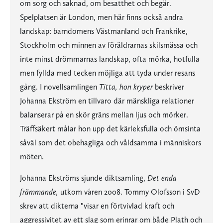
om sorg och saknad, om besatthet och begär.
Spelplatsen är London, men här finns också andra
landskap: barndomens Västmanland och Frankrike,
Stockholm och minnen av föräldrarnas skilsmässa och
inte minst drömmarnas landskap, ofta mörka, hotfulla
men fyllda med tecken möjliga att tyda under resans
gång. I novellsamlingen
Titta, hon kryper
beskriver
Johanna Ekström en tillvaro där mänskliga relationer
balanserar på en skör gräns mellan ljus och mörker.
Träffsäkert målar hon upp det kärleksfulla och ömsinta
såväl som det obehagliga och våldsamma i människors
möten.
Johanna Ekströms sjunde diktsamling,
Det enda
främmande,
utkom våren 2008. Tommy Olofsson i SvD
skrev att dikterna "visar en förtvivlad kraft och
aggressivitet av ett slag som erinrar om både Plath och