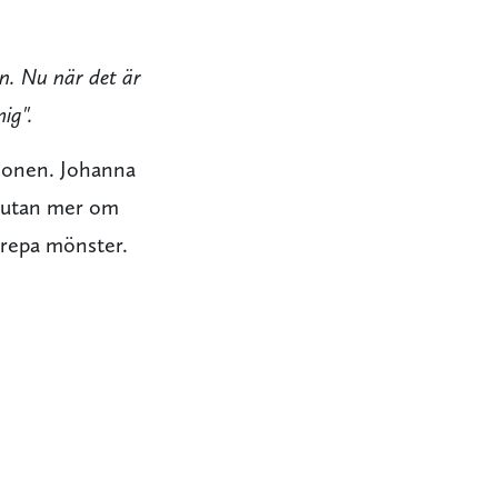
n. Nu när det är
ig".
ionen. Johanna
, utan mer om
prepa mönster.