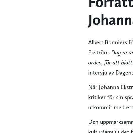
Förfat
Johann
Albert Bonniers Fö
Ekström.
"Jag är v
orden, för att blot
intervju av Dagen
När Johanna Ekst
kritiker för sin s
utkommit med ett 
Den uppmärksa
kulturfamilj i det