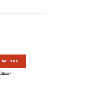
NUMERERA
tspolicy
.