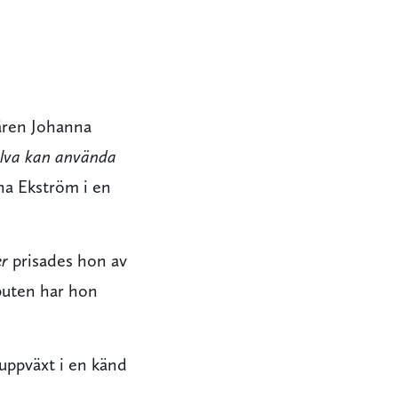
nären Johanna
jälva kan använda
na Ekström i en
er
prisades hon av
ebuten har hon
uppväxt i en känd