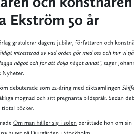
taren och konstnären
a Ekström 50 år
rlag gratulerar dagens jubilar, författaren och konst
äldigt intresserad av vad orden gör med oss och hur vi s
tlägga något och för att dölja något annat",
säger Johan
s Nyheter.
röm debuterade som 22-åring med diktsamlingen
Skiff
pråkliga mognad och sitt pregnanta bildspråk. Sedan d
tiotal böcker.
mmade
Om man håller sig i solen
berättade hon om sin 
 fina huset på Djurgården i Stockholm.