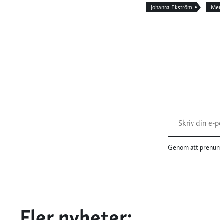
Johanna Ekström
Men
Genom att prenume
Fler nyheter: