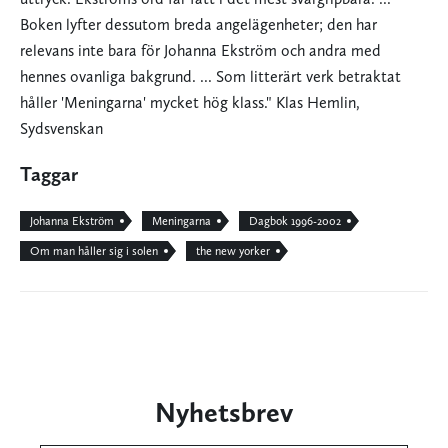
Boken lyfter dessutom breda angelägen­heter; den har
relevans inte bara för Johanna Ekström och andra med
hennes ovanliga bakgrund. ... Som litterärt verk betraktat
hål­ler 'Meningarna' mycket hög klass." Klas Hemlin,
Sydsvenskan
Taggar
Johanna Ekström
Meningarna
Dagbok 1996-2002
Om man håller sig i solen
the new yorker
Nyhetsbrev