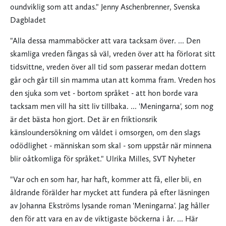
oundviklig som att andas." Jenny Aschenbrenner, Svenska
Dagbladet
"Alla dessa mammaböcker att vara tacksam över. ... Den
skamliga vreden fångas så väl, vreden över att ha förlorat sitt
tidsvittne, vreden över all tid som passerar medan dottern
går och går till sin mamma utan att komma fram. Vreden hos
den sjuka som vet - bortom språket - att hon borde vara
tacksam men vill ha sitt liv tillbaka. ... 'Meningarna', som nog
är det bästa hon gjort. Det är en friktionsrik
känsloundersökning om våldet i omsorgen, om den slags
odödlighet - människan som skal - som uppstår när minnena
blir oåtkomliga för språket." Ulrika Milles, SVT Nyheter
"Var och en som har, har haft, kommer att få, eller bli, en
åldrande förälder har mycket att fundera på efter läsningen
av Johanna Ekströms lysande roman 'Meningarna'. Jag håller
den för att vara en av de viktigaste böckerna i år. ... Här