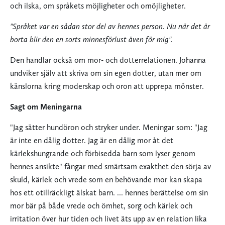
och ilska, om språkets möjligheter och omöjligheter.
"Språket var en sådan stor del av hennes person. Nu när det är
borta blir den en sorts minnesförlust även för mig".
Den handlar också om mor- och dotterrelationen. Johanna
undviker själv att skriva om sin egen dotter, utan mer om
känslorna kring moderskap och oron att upprepa mönster.
Sagt om Meningarna
"Jag sätter hundöron och stryker under. Meningar som: "Jag
är inte en dålig dotter. Jag är en dålig mor åt det
kärlekshungrande och förbisedda barn som lyser genom
hennes ansikte" fångar med smärtsam exakthet den sörja av
skuld, kärlek och vrede som en behövande mor kan skapa
hos ett otillräckligt älskat barn. ... hennes berättelse om sin
mor bär på både vrede och ömhet, sorg och kärlek och
irritation över hur tiden och livet äts upp av en relation lika