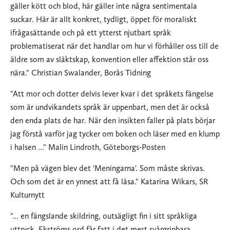
gäller kött och blod, här gäller inte några sentimentala
suckar. Här är allt konkret, tydligt, öppet för moraliskt
ifrågasättande och på ett ytterst njutbart språk
problematiserat när det handlar om hur vi förhåller oss till de
äldre som av släktskap, konvention eller affektion står oss
nära." Christian Swalander, Borås Tidning
"Att mor och dotter delvis lever kvar i det språkets fängelse
som är undvikandets språk är uppenbart, men det är också
den enda plats de har. När den insikten faller på plats börjar
jag förstå varför jag tycker om boken och läser med en klump
i halsen ..." Malin Lindroth, Göteborgs-Posten
"Men på vägen blev det 'Meningarna'. Som måste skrivas.
Och som det är en ynnest att få läsa." Katarina Wikars, SR
Kulturnytt
"... en fängslande skildring, outsägligt fin i sitt språkliga
uttryck. Ekströms ord får fatt i det mest svår­gripbara. ...