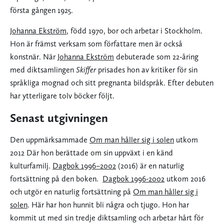
första gången 1925.
Johanna Ekström
, född 1970, bor och arbetar i Stockholm.
Hon är främst verksam som författare men är också
konstnär. När
Johanna Ekström
debuterade som 22-åring
med diktsamlingen
Skiffer
prisades hon av kritiker för sin
språkliga mognad och sitt pregnanta bildspråk. Efter debuten
har ytterligare tolv böcker följt.
Senast utgivningen
Den uppmärksammade
Om man håller sig i solen
utkom
2012 Där hon berättade om sin uppväxt i en känd
kulturfamilj.
Dagbok 1996–2002
(2016) är en naturlig
fortsättning på den boken.
Dagbok 1996-2002
utkom 2016
och utgör en naturlig fortsättning på
Om man håller sig i
solen
. Här har hon hunnit bli några och tjugo. Hon har
kommit ut med sin tredje diktsamling och arbetar hårt för