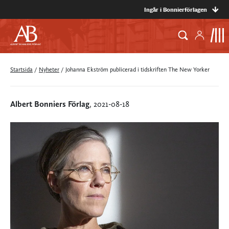
Ingår i Bonnierförlagen
Startsida
/
Nyheter
/
Johanna Ekström publicerad i tidskriften The New Yorker
Albert Bonniers Förlag
, 2021-08-18