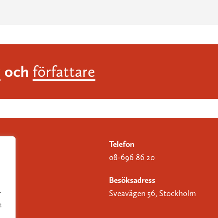
och
r
författare
Telefon
08-696 86 20
Besöksadress
Sveavägen 56, Stockholm
r
t