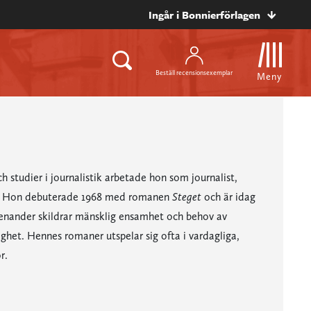
Ingår i Bonnierförlagen
Beställ recensionsexemplar
Meny
h studier i journalistik arbetade hon som journalist,
ty. Hon debuterade 1968 med romanen
Steget
och är idag
renander skildrar mänsklig ensamhet och behov av
ghet. Hennes romaner utspelar sig ofta i vardagliga,
r.