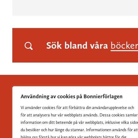
Sök bland våra
böcke
Användning av cookies på Bonnierförlagen
Vi använder cookies för att förbättra din användarupplevelse och
Albert Bonniers Förlag grundades 1837 och är Sveriges
för att analysera hur vår webbplats används. Dessa cookies samlar
största skönlitterära förlag.
information om ditt beteende på vår webbplats, inklusive vilka sido
du besöker och hur länge du stannar. Informationen används för at
hjälpa oss förstå hur vi kan göra vår webbplats bättre för dig.