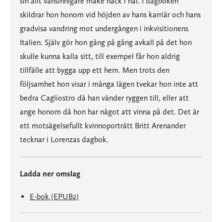
sin allt vansinnigare make hack i häl. I dagboken
skildrar hon honom vid höjden av hans karriär och hans
gradvisa vandring mot undergången i inkvisitionens
Italien. Själv gör hon gång på gång avkall på det hon
skulle kunna kalla sitt, till exempel får hon aldrig
tillfälle att bygga upp ett hem. Men trots den
följsamhet hon visar i många lägen tvekar hon inte att
bedra Cagliostro då han vänder ryggen till, eller att
ange honom då hon har något att vinna på det. Det är
ett motsägelsefullt kvinnoporträtt Britt Arenander
tecknar i Lorenzas dagbok.
Ladda ner omslag
E-bok (EPUB2)