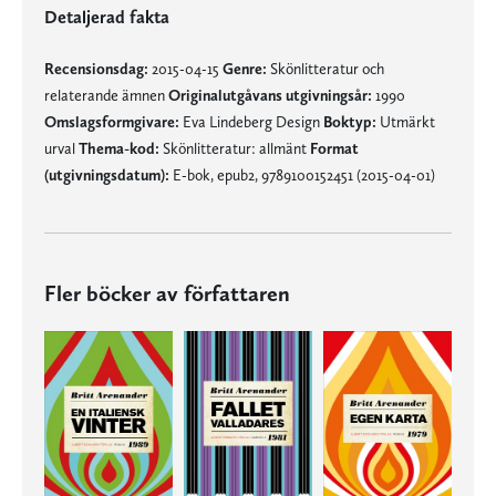
Detaljerad fakta
Recensionsdag:
2015-04-15
Genre:
Skönlitteratur och
relaterande ämnen
Originalutgåvans utgivningsår:
1990
Omslagsformgivare:
Eva Lindeberg Design
Boktyp:
Utmärkt
urval
Thema-kod:
Skönlitteratur: allmänt
Format
(utgivningsdatum):
E-bok, epub2, 9789100152451 (2015-04-01)
Fler böcker av författaren