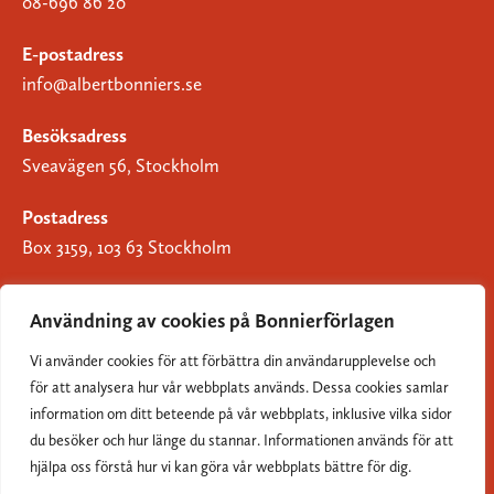
08-696 86 20
E-postadress
info@albertbonniers.se
Besöksadress
Sveavägen 56, Stockholm
Postadress
Box 3159, 103 63 Stockholm
Användning av cookies på Bonnierförlagen
Vi använder cookies för att förbättra din användarupplevelse och
Om Bonnierförlagen
för att analysera hur vår webbplats används. Dessa cookies samlar
Cookies
information om ditt beteende på vår webbplats, inklusive vilka sidor
du besöker och hur länge du stannar. Informationen används för att
Integritetspolicy
hjälpa oss förstå hur vi kan göra vår webbplats bättre för dig.