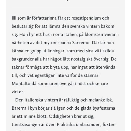
Jill som är författarinna får ett resestipendium och
beslutar sig för att lämna den svenska vintern bakom
sig. Hon hyr ett hus i norra Italien, på blomsterrivieran i
närheten av det mytomspunna Sanremo. Där lär hon
känna en grupp utlänningar, som med sina vitt skilda
bakgrunder alla har något lätt nostalgiskt över sig. De
saknar förmåga att bryta upp, har inget att återvända
till, och vet egentligen inte varför de stannar i
Montalto då sommaren övergår i höst och senare
vinter.
Den italienska vintern är råfuktig och melankolisk.
Barerna i byn börjar slå igen och de glada byafesterna
är ett minne blott. Ödsligheten brer ut sig,
turistsäsongen är över. Praktiska umbäranden, fukten