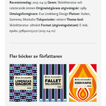
Recensionsdag:
2015-04-15
Genre:
Skönlitteratur och
relaterande ämnen
Originalutgåvans utgivningsår:
1989
Omslagsformgivare:
Eva Lindeberg Design
Platser:
Italien,
Sanremo, Montalto
Tidsperioder:
vintern
Thema-kod:
Skönlitteratur: allmänt
Format (utgivningsdatum):
E-bok,
epub2, 9789100151171 (2015-04-01)
Fler böcker av författaren