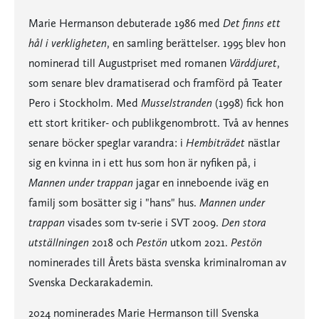
Marie Hermanson debuterade 1986 med
Det finns ett
hål i verkligheten
, en samling berättelser. 1995 blev hon
nominerad till Augustpriset med romanen
Värddjuret
,
som senare blev dramatiserad och framförd på Teater
Pero i Stockholm. Med
Musselstranden
(1998) fick hon
ett stort kritiker- och publikgenombrott. Två av hennes
senare böcker speglar varandra: i
Hembiträdet
nästlar
sig en kvinna in i ett hus som hon är nyfiken på, i
Mannen under trappan
jagar en inneboende iväg en
familj som bosätter sig i "hans" hus.
Mannen under
trappan
visades som tv-serie i SVT 2009.
Den stora
utställningen
2018 och
Pestön
utkom 2021.
Pestön
nominerades till Årets bästa svenska kriminalroman av
Svenska Deckarakademin.
2024 nominerades Marie Hermanson till Svenska