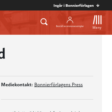
Ingår i Bonnierförlagen
Beställ recensionsexemplar
Meny
d
Mediekontakt:
Bonnierförlagens Press