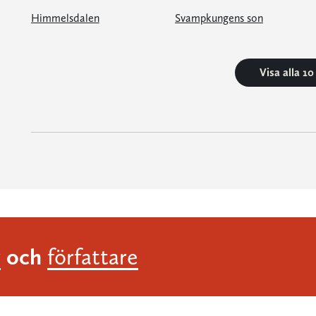
Himmelsdalen
Svampkungens son
Visa alla 1
och
r
författare