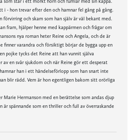
nna som står i ett mörkt hörn och fumlar med sin kappa.
t i - hon trevar efter den och hamnar fel gång på gång.
 förvirring och skam som han själv är väl bekant med.
an fram, hjälper henne med kappärmen och frågar om
ansons nya roman heter Reine och Angela, och de är
 finner varandra och försiktigt börjar de bygga upp en
r en pojke tycks det Reine att han vunnit själva
er av en svår sjukdom och när Reine gör ett desperat
 hamnar han i ett händelseförlopp som han snart inte
han blir rädd. Vem är hon egentligen bakom sitt orörliga
r Marie Hermanson med en berättelse som andas djup
en är spännande som en thriller och full av överraskande