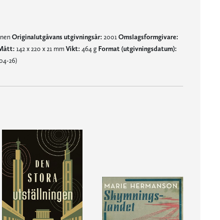
mnen
Originalutgåvans utgivningsår:
2001
Omslagsformgivare:
Mått:
142 x 220 x 21 mm
Vikt:
464 g
Format (utgivningsdatum):
04-26)