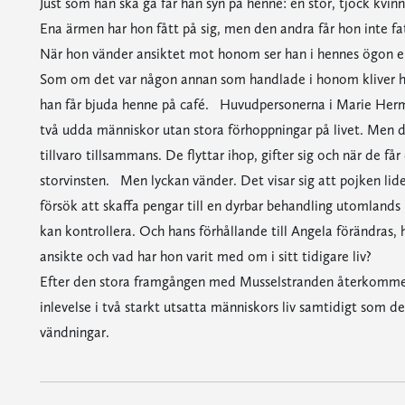
Just som han ska gå får han syn på henne: en stor, tjock kvi
Ena ärmen har hon fått på sig, men den andra får hon inte fat
När hon vänder ansiktet mot honom ser han i hennes ögon en
Som om det var någon annan som handlade i honom kliver h
han får bjuda henne på café. Huvudpersonerna i Marie Herm
två udda människor utan stora förhoppningar på livet. Men de
tillvaro tillsammans. De flyttar ihop, gifter sig och när de få
storvinsten. Men lyckan vänder. Det visar sig att pojken lid
försök att skaffa pengar till en dyrbar behandling utomlands
kan kontrollera. Och hans förhållande till Angela förändras, 
ansikte och vad har hon varit med om i sitt tidigare liv?
Efter den stora framgången med Musselstranden återkomme
inlevelse i två starkt utsatta människors liv samtidigt som d
vändningar.