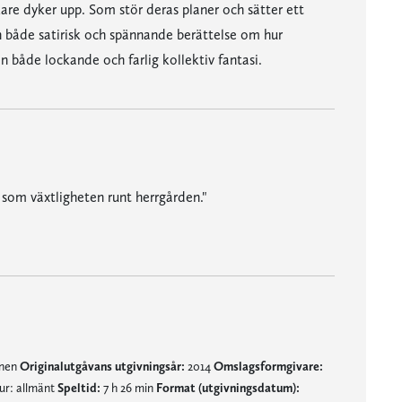
e dyker upp. Som stör deras planer och sätter ett
n både satirisk och spännande berättelse om hur
n både lockande och farlig kollektiv fantasi.
som växtligheten runt herrgården."
an måste fly från den."
mnen
Originalutgåvans utgivningsår:
2014
Omslagsformgivare:
ur: allmänt
Speltid:
7 h 26 min
Format (utgivningsdatum):