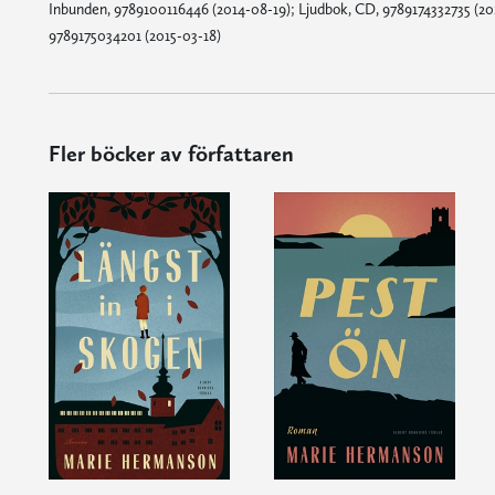
Inbunden, 9789100116446 (2014-08-19); Ljudbok, CD, 9789174332735 (201
9789175034201 (2015-03-18)
Fler böcker av författaren