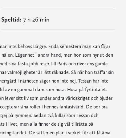
Speltid:
7 h 26 min
r man inte behövs längre. Enda semestern man kan få är
an nå en. Lägenhet i andra hand, men hon som hyr ut den
d sina fasta jobb reser till Paris och river ens gamla
nas valmöjligheter är lätt räknade. Så när hon träffar sin
rrgård i närheten säger hon inte nej. Tessan har inte
tälld av en gammal dam som husa. Husa på fyrtiotalet.
 lever sitt liv som under andra världskriget och bjuder
cepterar sina roller i hennes fantasivärld. De bor bra
rstjej på rymmen. Sedan två killar som Tessan och
s i livet, men alla finner de sig väl tillrätta på
mningslandet. De sätter en plan i verket för att få ärva