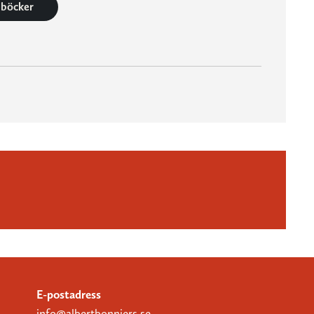
0 böcker
E-postadress
info@albertbonniers.se