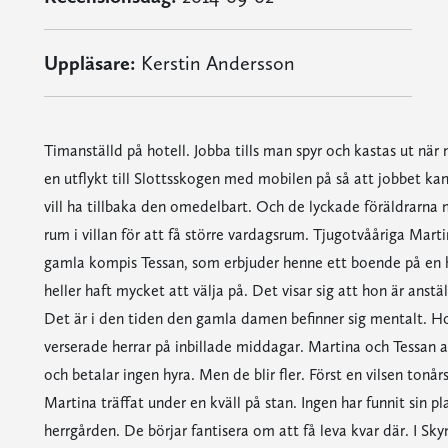
Uppläsare:
Kerstin Andersson
Timanställd på hotell. Jobba tills man spyr och kastas ut nä
en utflykt till Slottsskogen med mobilen på så att jobbet k
vill ha tillbaka den omedelbart. Och de lyckade föräldrarna me
rum i villan för att få större vardagsrum. Tjugotvååriga Marti
gamla kompis Tessan, som erbjuder henne ett boende på en he
heller haft mycket att välja på. Det visar sig att hon är ans
Det är i den tiden den gamla damen befinner sig mentalt. Hon
verserade herrar på inbillade middagar. Martina och Tessan ac
och betalar ingen hyra. Men de blir fler. Först en vilsen tonå
Martina träffat under en kväll på stan. Ingen har funnit sin plat
herrgården. De börjar fantisera om att få leva kvar där. I Sky