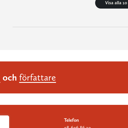
Visa alla 1
och
r
författare
Telefon
08-696 86 20