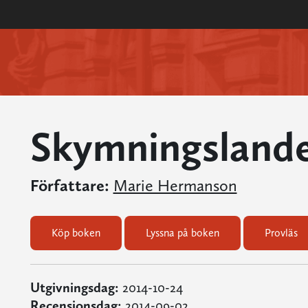
Skymningsland
Författare:
Marie Hermanson
Köp boken
Lyssna på boken
Provläs
Utgivningsdag:
2014-10-24
Recensionsdag:
2014-09-02