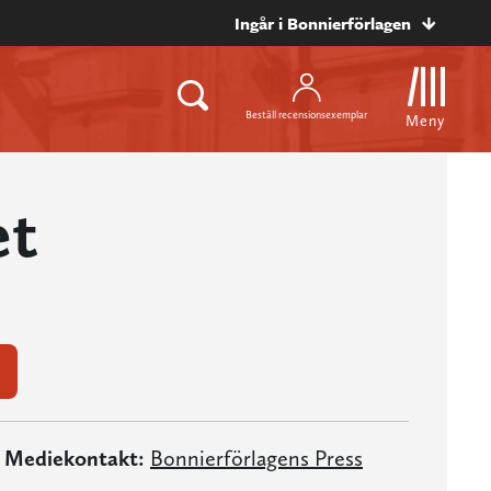
Ingår i Bonnierförlagen
Beställ recensionsexemplar
Meny
et
Mediekontakt:
Bonnierförlagens Press