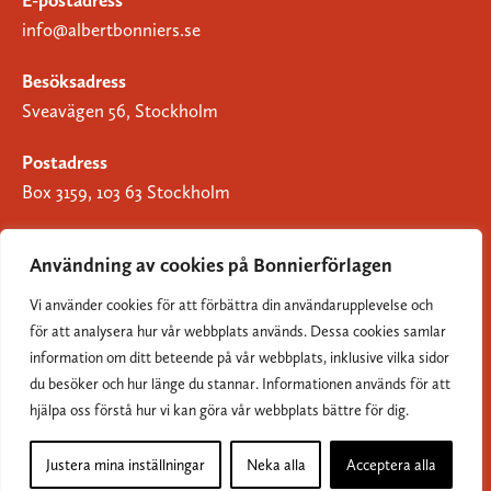
E-postadress
info@albertbonniers.se
Besöksadress
Sveavägen 56, Stockholm
Postadress
Box 3159, 103 63 Stockholm
Användning av cookies på Bonnierförlagen
Vi använder cookies för att förbättra din användarupplevelse och
Om Bonnierförlagen
för att analysera hur vår webbplats används. Dessa cookies samlar
Cookies
information om ditt beteende på vår webbplats, inklusive vilka sidor
du besöker och hur länge du stannar. Informationen används för att
Integritetspolicy
hjälpa oss förstå hur vi kan göra vår webbplats bättre för dig.
Justera mina inställningar
Neka alla
Acceptera alla