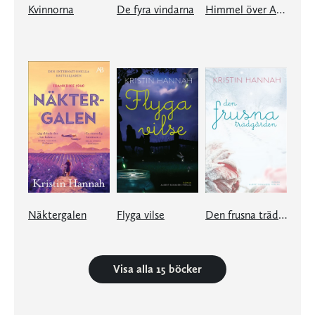
Kvinnorna
De fyra vindarna
Himmel över Alaska
Näktergalen
Flyga vilse
Den frusna trädgården
Visa alla 15 böcker