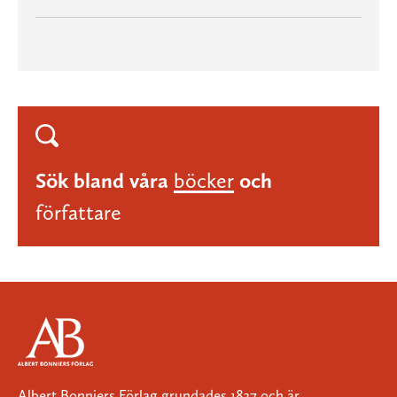
Sök bland våra
böcker
och
författare
Albert Bonniers Förlag grundades 1837 och är