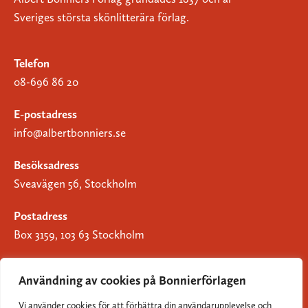
Sveriges största skönlitterära förlag.
Telefon
08-696 86 20
E-postadress
info@albertbonniers.se
Besöksadress
Sveavägen 56, Stockholm
Postadress
Box 3159, 103 63 Stockholm
Användning av cookies på Bonnierförlagen
Vi använder cookies för att förbättra din användarupplevelse och