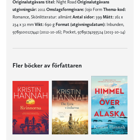
Originalutgåvans titel:
Night Road
Originalutgåvans
utgivningsår:
2011
Omslagsformgivare:
Jojo Form
Thema-kod:
Romance, Skönlitteratur: allmänt
Antal sidor:
399
Mått:
161 x
234 x 32 mm
Vikt:
690 g
Format (utgivningsdatum):
Inbunden,
9789100127442 (2012-10-16); Pocket, 9789174293524 (2013-10-14)
Fler böcker av författaren