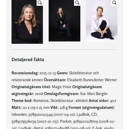
Detaljerad fakta
Recensionsdag:
2025-11-13
Genre:
Skönlitteratur och
relaterande ämnen
Översättare:
Elisabeth Runesdotter Werner
Originalutgåvans titel:
Magic Hour
Originalutgåvans
utgivningsår:
2006
Omslagsformgivare:
Ilse-Mari Berglin
Thema-kod:
Romance, Skönlitteratur: allmänt
Antal sidor:
407
Mått:
111 x 179 x 25 mm
Vikt:
218 g
Format (utgivningsdatum):
Inbunden, 9789100112349 (2007-04-10); Ljudbok, CD,
9789179536039 (2007-10-03); Pocket, 9789100118709 (2008-02-
20); Ljudbok, digital,
9789173489188
(2015-08-20); E-bok, epub2,