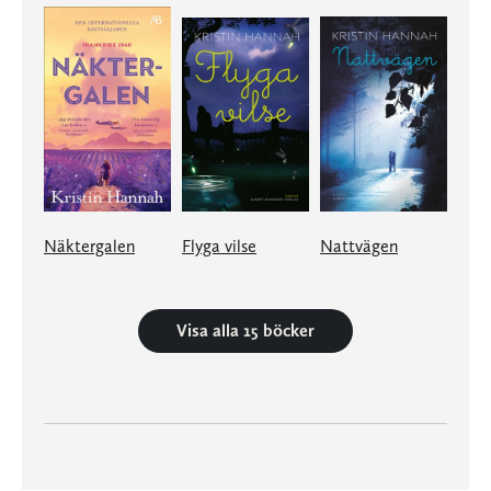
Näktergalen
Flyga vilse
Nattvägen
Visa alla 15 böcker