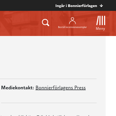
Ingår i Bonnierförlagen
Beställ recensionsexemplar
Meny
Mediekontakt:
Bonnierförlagens Press