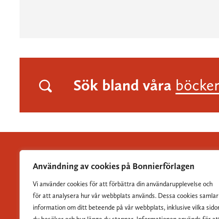
Sök bland våra
böcke
Användning av cookies på Bonnierförlagen
Vi använder cookies för att förbättra din användarupplevelse och
Albert Bonniers Förlag grundades 1837 och är Sveriges
för att analysera hur vår webbplats används. Dessa cookies samlar
största skönlitterära förlag.
information om ditt beteende på vår webbplats, inklusive vilka sido