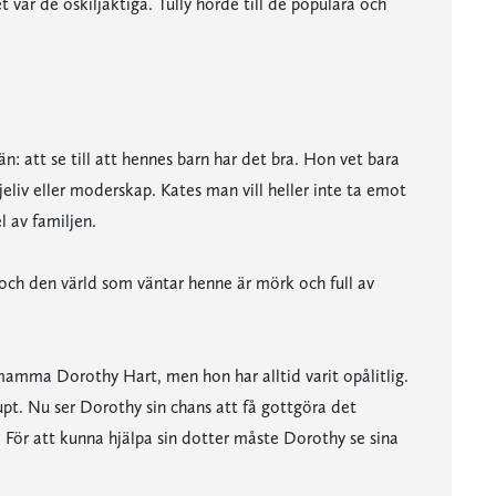
 var de oskiljaktiga. Tully hörde till de populära och
n: att se till att hennes barn har det bra. Hon vet bara
jeliv eller moderskap. Kates man vill heller inte ta emot
l av familjen.
 och den värld som väntar henne är mörk och full av
mamma Dorothy Hart, men hon har alltid varit opålitlig.
pt. Nu ser Dorothy sin chans att få gottgöra det
? För att kunna hjälpa sin dotter måste Dorothy se sina