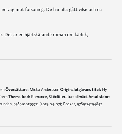
en väg mot försoning. De har alla gått vilse och nu
er. Det är en hjärtskärande roman om kärlek,
nen
Översättare:
Micka Andersson
Originalutgåvans titel:
Fly
 Form
Thema-kod:
Romance, Skönlitteratur: allmänt
Antal sidor:
bunden, 9789100139971 (2015-04-07); Pocket, 9789174294842