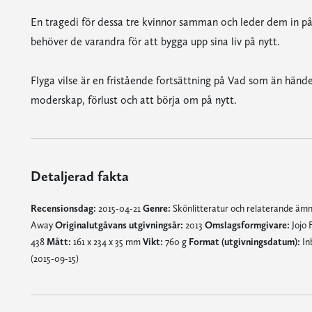
En tragedi för dessa tre kvinnor samman och leder dem in på 
behöver de varandra för att bygga upp sina liv på nytt.
Flyga vilse är en fristående fortsättning på Vad som än händ
moderskap, förlust och att börja om på nytt.
Detaljerad fakta
Recensionsdag:
2015-04-21
Genre:
Skönlitteratur och relaterande äm
Away
Originalutgåvans utgivningsår:
2013
Omslagsformgivare:
Jojo
438
Mått:
161 x 234 x 35 mm
Vikt:
760 g
Format (utgivningsdatum):
In
(2015-09-15)