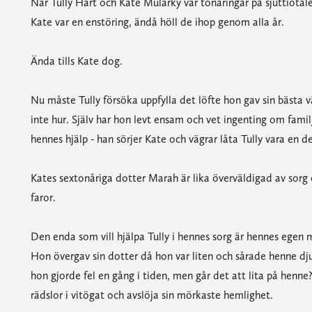
När Tully Hart och Kate Mularky var tonåringar på sjuttiotalet
Kate var en enstöring, ändå höll de ihop genom alla år.
Ända tills Kate dog.
Nu måste Tully försöka uppfylla det löfte hon gav sin bästa vä
inte hur. Själv har hon levt ensam och vet ingenting om famil
hennes hjälp - han sörjer Kate och vägrar låta Tully vara en de
Kates sextonåriga dotter Marah är lika överväldigad av sorg
faror.
Den enda som vill hjälpa Tully i hennes sorg är hennes egen 
Hon övergav sin dotter då hon var liten och sårade henne dju
hon gjorde fel en gång i tiden, men går det att lita på henne
rädslor i vitögat och avslöja sin mörkaste hemlighet.