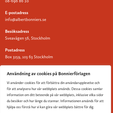
08-696 86 20
E-postadress
info@albertbonniers.se
Besöksadress
Sveavägen 56, Stockholm
Postadress
Box 3159, 103 63 Stockholm
Användning av cookies på Bonnierförlagen
Vi använder cookies för att förbättra din användarupplevelse och
Om Bonnierförlagen
för att analysera hur vår webbplats används. Dessa cookies samlar
Cookies
information om ditt beteende på vår webbplats, inklusive vilka sidor
du besöker och hur länge du stannar. Informationen används för att
Integritetspolicy
hjälpa oss förstå hur vi kan göra vår webbplats bättre för dig.