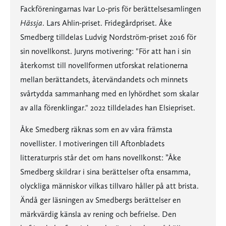
Fackföreningarnas Ivar Lo-pris för berättelsesamlingen
Hässja
. Lars Ahlin-priset. Fridegårdpriset. Åke
Smedberg tilldelas Ludvig Nordström-priset 2016 för
sin novellkonst. Juryns motivering: "För att han i sin
återkomst till novellformen utforskat relationerna
mellan berättandets, återvändandets och minnets
svårtydda sammanhang med en lyhördhet som skalar
av alla förenklingar." 2022 tilldelades han Elsiepriset.
Åke Smedberg räknas som en av våra främsta
novellister. I motiveringen till Aftonbladets
litteraturpris står det om hans novellkonst: ”Åke
Smedberg skildrar i sina berättelser ofta ensamma,
olyckliga människor vilkas tillvaro håller på att brista.
Ändå ger läsningen av Smedbergs berättelser en
märkvärdig känsla av rening och befrielse. Den