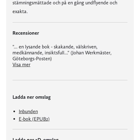
stämningsmättade och på en gång undflyende och
exakta.
Recensioner
"... en lysande bok - skakande, välskriven,
medkännande, insiktsfull..." (Johan Werkmäster,
Göteborgs-Posten)
"... en av våra mest briljanta uttolkare av det vanligas helighet." (Jonas Thente, Dagens Nyheter)
"... en lysande bok - skakande, välskriven, medkännande, insiktsfull..." (Johan Werkmäster, Göteborgs-Posten)
Visa mer
Ladda ner omslag
Inbunden
E-bok (EPUB2)
Ladda ner 3D-omslag