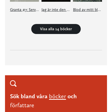
Granta #7: Service
Jag är inte den du ser
Blod av mitt blod
Visa alla 14 böcker
Sök bland våra
böcker
och
författare