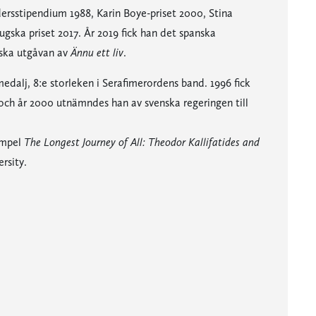
ersstipendium 1988, Karin Boye-priset 2000, Stina
gska priset 2017. År 2019 fick han det spanska
nska utgåvan av
Ännu ett liv
.
dalj, 8:e storleken i Serafimerordens band. 1996 fick
och år 2000 utnämndes han av svenska regeringen till
xempel
The Longest Journey of All: Theodor Kallifatides and
rsity.