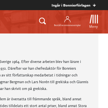
Ingår i Bonnierförlagen
Beställ recensionsexemplar
Meny
Sverige 1964. Efter diverse arbeten blev han lärare i
1972. Därefter var han chefredaktör för Bonniers
n av sitt författarskap medarbetat i tidningar och
Ingmar Bergman och Lars Norén till grekiska och Giannis
ar han skrivit om på grekiska.
v dem är översatta till främmande språk, bland annat
des tilldelats ett stort antal priser, bland annat Stora