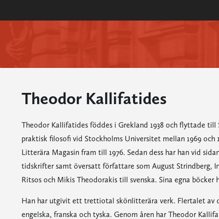
Theodor Kallifatides
Theodor Kallifatides föddes i Grekland 1938 och flyttade till 
praktisk filosofi vid Stockholms Universitet mellan 1969 och 
Litterära Magasin fram till 1976. Sedan dess har han vid sida
tidskrifter samt översatt författare som August Strindberg, 
Ritsos och Mikis Theodorakis till svenska. Sina egna böcker h
Han har utgivit ett trettiotal skönlitterära verk. Flertalet a
engelska, franska och tyska. Genom åren har Theodor Kallifati