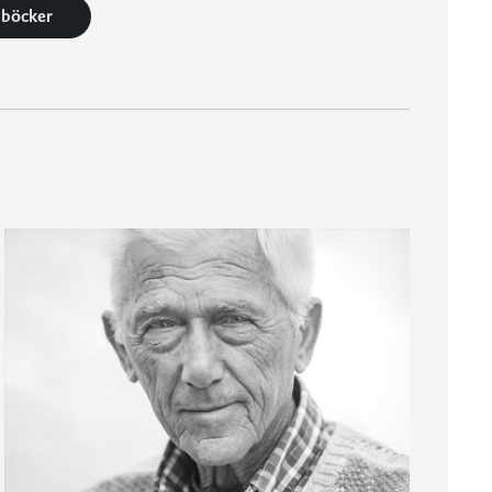
8 böcker