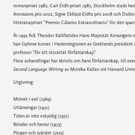
romanpriset 1982, Carl Eldh-priset 1987, Stockholm stads hed
Aronssons pris 2002, Signe Ekblad-Eldhs pris 2008 och Doblou
litteraturpriset ”Premio Cálamo Extraordinario” för den spa
År 1992 fick Theodor Kallifatides Hans Majestät Konungens me
han Gyllene korset i Hederslegionen av Greklands president 
professor ”för ett storartat författarskap”.
Flera avhandlingar har skrivits om hans författarskap, till e
Second Language Writing
av Monika Kallan vid Harvard Unive
Utgivning:
Minnet i exil (1969)
Utlänningar (1971)
Tiden är inte oskyldig (1971)
Bönder och herrar (1973)
Plogen och svärdet (1975)