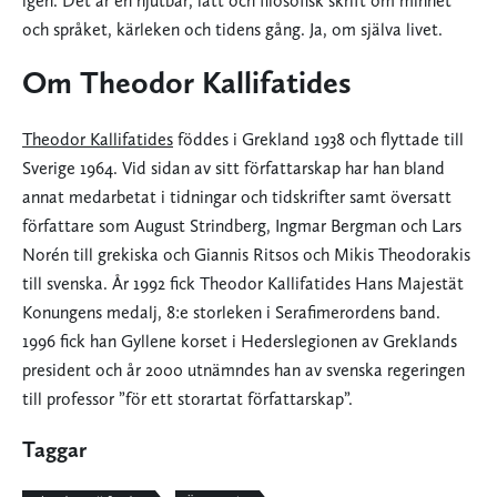
igen. Det är en njutbar, lätt och filosofisk skrift om minnet
och språket, kärleken och tidens gång. Ja, om själva livet.
Om Theodor Kallifatides
Theodor Kallifatides
föddes i Grekland 1938 och flyttade till
Sverige 1964. Vid sidan av sitt författarskap har han bland
annat medarbetat i tidningar och tidskrifter samt översatt
författare som August Strindberg, Ingmar Bergman och Lars
Norén till grekiska och Giannis Ritsos och Mikis Theodorakis
till svenska. År 1992 fick Theodor Kallifatides Hans Majestät
Konungens medalj, 8:e storleken i Serafimerordens band.
1996 fick han Gyllene korset i Hederslegionen av Greklands
president och år 2000 utnämndes han av svenska regeringen
till professor ”för ett storartat författarskap”.
Taggar