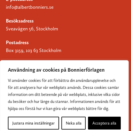
info@albertbonniers.se
Besöksadress
Sveavägen 56, Stockholm
Postadress
Box 3159, 103 63 Stockholm
Användning av cookies på Bonnierförlagen
Vi använder cookies för att förbättra din användarupplevelse och
Om Bonnierförlagen
för att analysera hur vår webbplats används. Dessa cookies samlar
Cookies
information om ditt beteende på vår webbplats, inklusive vilka sidor
du besöker och hur länge du stannar. Informationen används för att
Integritetspolicy
hjälpa oss förstå hur vi kan göra vår webbplats bättre för dig.
Justera mina inställningar
Neka alla
Acceptera alla